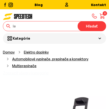
Blog
Kontakt
0
Hľadať
Kategórie
Domov
Elektro doplnky
Automobilové vypínače, prepínače a konektory
Multiprepínače
Zobraziť všetky kategórie