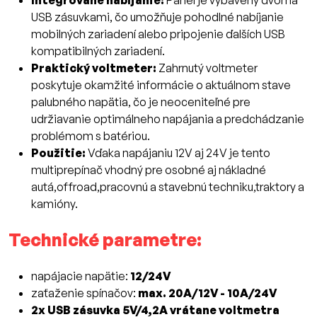
Integrované nabíjanie:
Panel je vybavený dvoma
USB zásuvkami, čo umožňuje pohodlné nabíjanie
mobilných zariadení alebo pripojenie ďalších USB
kompatibilných zariadení.
Praktický voltmeter:
Zahrnutý voltmeter
poskytuje okamžité informácie o aktuálnom stave
palubného napätia, čo je neoceniteľné pre
udržiavanie optimálneho napájania a predchádzanie
problémom s batériou.
Použitie:
Vďaka napájaniu 12V aj 24V je tento
multiprepínač vhodný pre osobné aj nákladné
autá,offroad,pracovnú a stavebnú techniku,traktory a
kamióny.
Technické parametre:
napájacie napätie:
12/24V
zaťaženie spínačov:
max. 20A/12V - 10A/24V
2x USB zásuvka 5V/4,2A vrátane voltmetra