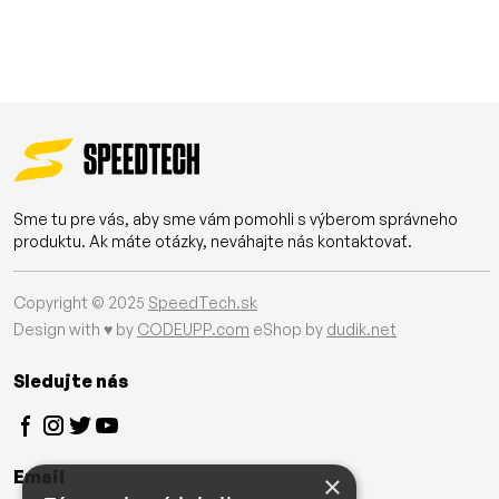
Sme tu pre vás, aby sme vám pomohli s výberom správneho
produktu. Ak máte otázky, neváhajte nás kontaktovať.
Copyright © 2025
SpeedTech.sk
Design with ♥ by
CODEUPP.com
eShop by
dudik.net
Sledujte nás
Email
×