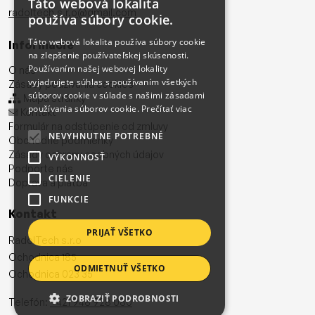
Táto webová lokalita
radoltech.s.r.o@gmail.com
používa súbory cookie.
Táto webová lokalita používa súbory cookie
Informácie
na zlepšenie používateľskej skúsenosti.
Používaním našej webovej lokality
O nás
vyjadrujete súhlas s používaním všetkých
Zásady používania cookies
súborov cookie v súlade s našimi zásadami
Mapa stránky
používania súborov cookie.
Prečítať viac
Kontakt
Formulár na odstúpenie od zmluvy
NEVYHNUTNE POTREBNÉ
Obchodné podmienky
Zásady ochrany osobných údajov
VÝKONNOSŤ
Podporte nás
CIELENIE
Doprava a platba
FUNKCIE
Kontakt
PRIJAŤ VŠETKO
RadolTech s.r.o
Ochodnica 185
ODMIETNUŤ VŠETKO
Ochodnica 023 35
ZOBRAZIŤ PODROBNOSTI
Telefón:
+421 948 928 080