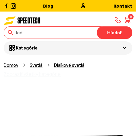
Blog
Kontakt
0
Hľadať
Kategórie
Domov
Svetlá
Diaľkové svetlá
Zobraziť všetky kategórie