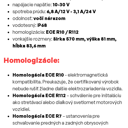
napájacie napätie:
10-30 V
spotreba prúdu:
6,8 A/12 V - 3,1 A/24 V
odolnosť:
voči nárazom
vodotesný: I
P68
homologizácia:
ECE R10 / R112
vonkajšie rozmery:
šírka 570 mm, výška 81 mm,
hĺbka 83,6 mm
Homologizácie:
Homologácia ECE R10
- elektromagnetická
kompatibilita. Preukazuje, že certifikovaný výrobok
nebude rušiť žiadne ďalšie elektrozariadenia vozidla.
Homologácia ECE R112
– schválenie pre inštaláciu
ako stretávací alebo diaľkový svetlomet motorových
vozidiel.
Homologácia ECE R7
– ustanovenia pre
schvaľovanie predných a zadných obrysových