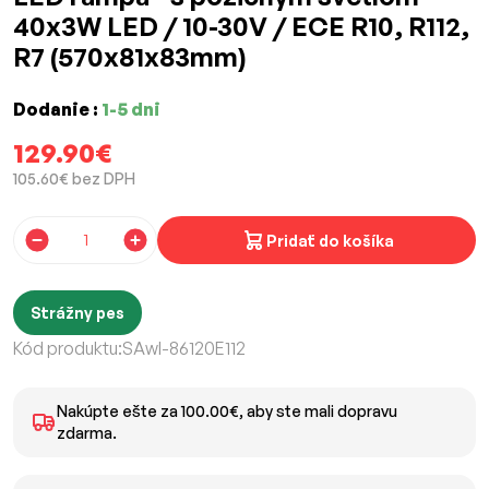
40x3W LED / 10-30V / ECE R10, R112,
R7 (570x81x83mm)
Dodanie :
1-5 dni
129.90€
105.60€ bez DPH
Pridať do košíka
Strážny pes
Kód produktu:
SAwl-86120E112
Nakúpte ešte za 100.00€, aby ste mali dopravu
zdarma.