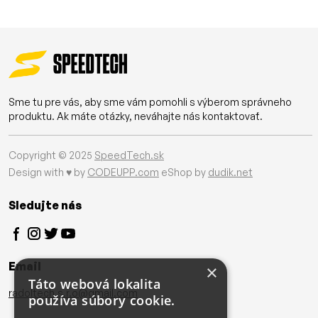
Sme tu pre vás, aby sme vám pomohli s výberom správneho
produktu. Ak máte otázky, neváhajte nás kontaktovať.
Copyright © 2025
SpeedTech.sk
Design with ♥ by
CODEUPP.com
eShop by
dudik.net
Sledujte nás
Email
×
Táto webová lokalita
radoltech.s.r.o@gmail.com
používa súbory cookie.