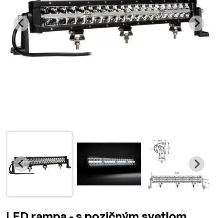
LED rampa - s pozičným svetlom