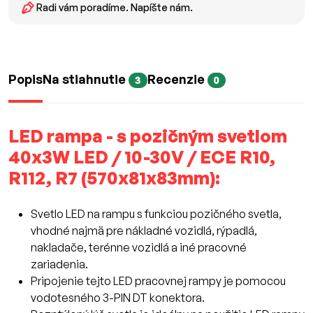
Radi vám poradíme. Napíšte nám.
Popis
Na stiahnutie
Recenzie
3
0
LED rampa - s pozičným svetlom
40x3W LED / 10-30V / ECE R10,
R112, R7 (570x81x83mm):
Svetlo LED na rampu s funkciou pozičného svetla,
vhodné najmä pre nákladné vozidlá, rýpadlá,
nakladače, terénne vozidlá a iné pracovné
zariadenia.
Pripojenie tejto LED pracovnej rampy je pomocou
vodotesného 3-PIN DT konektora.