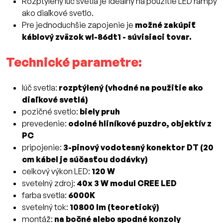
Rozptýlený lúč svetla je ideálny na použitie LED rampy
ako diaľkové svetlo.
Pre jednoduchšie zapojenie je
možné zakúpiť
káblový zväzok wl-86dt1 - súvisiaci tovar.
Technické parametre:
lúč svetla:
rozptýlený (vhodné na použitie ako
diaľkové svetlá)
pozičné svetlo:
biely pruh
prevedenie:
odolné hliníkové puzdro, objektív z
PC
pripojenie:
3-pinový vodotesný konektor DT (20
cm kábel je súčasťou dodávky)
celkový výkon LED:
120 W
svetelný zdroj:
40x 3 W modul CREE LED
farba svetla:
6000K
svetelný tok:
10800 lm (teoretický)
montáž:
na bočné alebo spodné konzoly