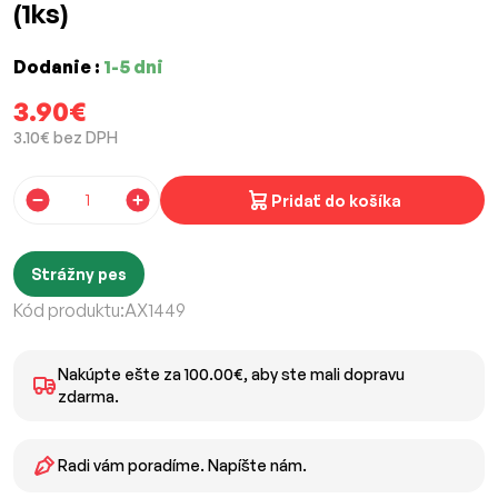
(1ks)
Dodanie :
1-5 dni
3.90€
3.10€ bez DPH
Pridať do košíka
Strážny pes
Kód produktu:
AX1449
Nakúpte ešte za 100.00€, aby ste mali dopravu
zdarma.
Radi vám poradíme. Napíšte nám.