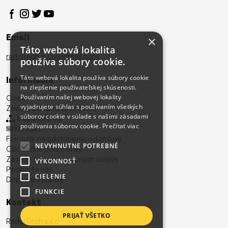
Email
×
Táto webová lokalita
radoltech.s.r.o@gmail.com
používa súbory cookie.
Táto webová lokalita používa súbory cookie
Informácie
na zlepšenie používateľskej skúsenosti.
Používaním našej webovej lokality
O nás
vyjadrujete súhlas s používaním všetkých
Zásady používania cookies
súborov cookie v súlade s našimi zásadami
Mapa stránky
používania súborov cookie.
Prečítať viac
Kontakt
Formulár na odstúpenie od zmluvy
NEVYHNUTNE POTREBNÉ
Obchodné podmienky
Zásady ochrany osobných údajov
VÝKONNOSŤ
Podporte nás
CIELENIE
Doprava a platba
FUNKCIE
Kontakt
PRIJAŤ VŠETKO
RadolTech s.r.o