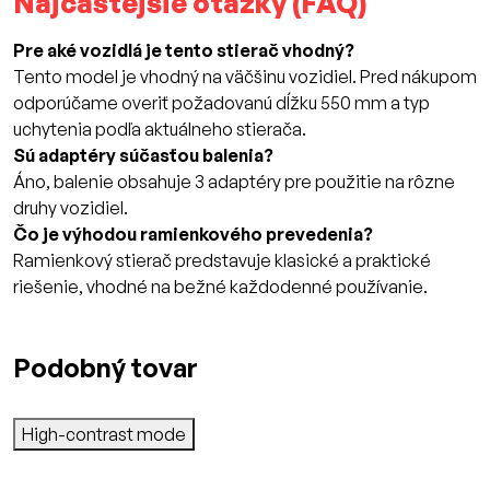
Najčastejšie otázky (FAQ)
Pre aké vozidlá je tento stierač vhodný?
Tento model je vhodný na väčšinu vozidiel. Pred nákupom
odporúčame overiť požadovanú dĺžku 550 mm a typ
uchytenia podľa aktuálneho stierača.
Sú adaptéry súčasťou balenia?
Áno, balenie obsahuje 3 adaptéry pre použitie na rôzne
druhy vozidiel.
Čo je výhodou ramienkového prevedenia?
Ramienkový stierač predstavuje klasické a praktické
riešenie, vhodné na bežné každodenné používanie.
Podobný tovar
High-contrast mode