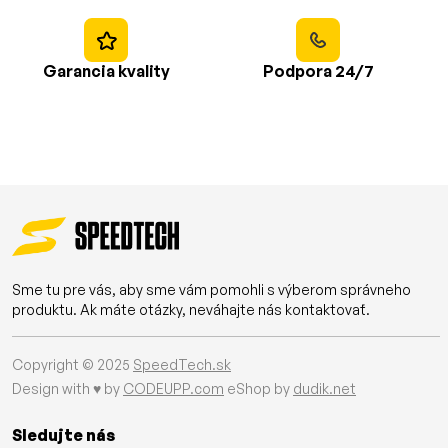
Garancia kvality
Podpora 24/7
Sme tu pre vás, aby sme vám pomohli s výberom správneho
produktu. Ak máte otázky, neváhajte nás kontaktovať.
Copyright © 2025
SpeedTech.sk
Design with ♥ by
CODEUPP.com
eShop by
dudik.net
Sledujte nás