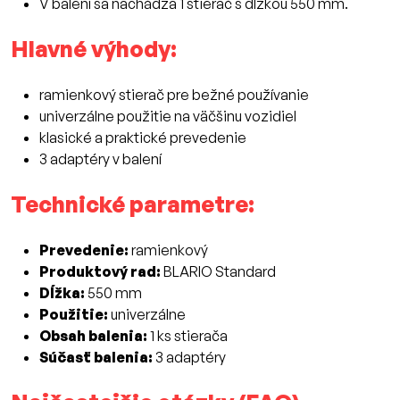
V balení sa nachádza 1 stierač s dĺžkou 550 mm.
Hlavné výhody:
ramienkový stierač pre bežné používanie
univerzálne použitie na väčšinu vozidiel
klasické a praktické prevedenie
3 adaptéry v balení
Technické parametre:
Prevedenie:
ramienkový
Produktový rad:
BLARIO Standard
Dĺžka:
550 mm
Použitie:
univerzálne
Obsah balenia:
1 ks stierača
Súčasť balenia:
3 adaptéry