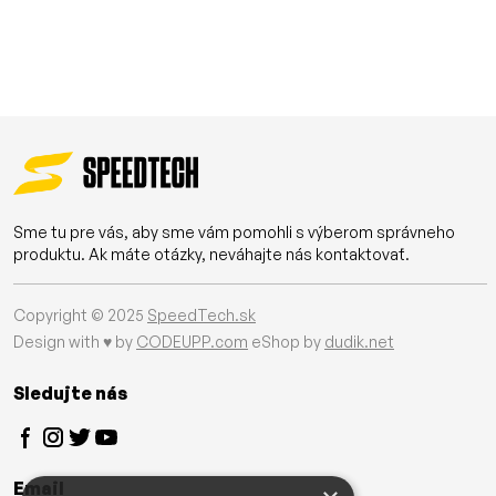
Sme tu pre vás, aby sme vám pomohli s výberom správneho
produktu. Ak máte otázky, neváhajte nás kontaktovať.
Copyright © 2025
SpeedTech.sk
Design with ♥ by
CODEUPP.com
eShop by
dudik.net
Sledujte nás
Email