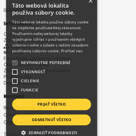
×
Táto webová lokalita
radoltech.s.r.o@gmail.com
používa súbory cookie.
Táto webová lokalita používa súbory cookie
Informácie
na zlepšenie používateľskej skúsenosti.
Používaním našej webovej lokality
O nás
vyjadrujete súhlas s používaním všetkých
Zásady používania cookies
súborov cookie v súlade s našimi zásadami
Mapa stránky
používania súborov cookie.
Prečítať viac
Kontakt
Formulár na odstúpenie od zmluvy
NEVYHNUTNE POTREBNÉ
Obchodné podmienky
Zásady ochrany osobných údajov
VÝKONNOSŤ
Podporte nás
CIELENIE
Doprava a platba
FUNKCIE
Kontakt
PRIJAŤ VŠETKO
RadolTech s.r.o
Ochodnica 185
ODMIETNUŤ VŠETKO
Ochodnica 023 35
ZOBRAZIŤ PODROBNOSTI
Telefón:
+421 948 928 080