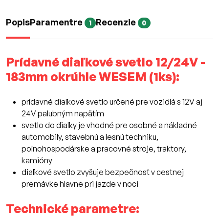
Popis
Paramentre
Recenzie
1
0
Prídavné diaľkové svetlo 12/24V -
183mm okrúhle WESEM (1ks):
prídavné diaľkové svetlo určené pre vozidlá s 12V aj
24V palubným napätím
svetlo do diaľky je vhodné pre osobné a nákladné
automobily, stavebnú a lesnú techniku,
poľnohospodárske a pracovné stroje, traktory,
kamióny
diaľkové svetlo zvyšuje bezpečnosť v cestnej
premávke hlavne pri jazde v noci
Technické parametre: