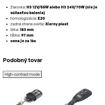
žiarovka:
H3 12V/55W alebo H3 24V/70W (nie je
súčasťou balenia)
homologizácia:
E20
zadná strana svetla:
čierny plast
šírka:
183 mm
hĺbka:
97 mm
cena je za 1ks
Podobný tovar
High-contrast mode