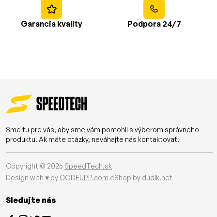
Garancia kvality
Podpora 24/7
Sme tu pre vás, aby sme vám pomohli s výberom správneho
produktu. Ak máte otázky, neváhajte nás kontaktovať.
Copyright © 2025
SpeedTech.sk
Design with ♥ by
CODEUPP.com
eShop by
dudik.net
Sledujte nás