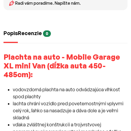
Radi vám poradíme. Napíšte nám.
Popis
Recenzie
0
Plachta na auto - Mobile Garage
XL mini Van (dĺžka auta 450-
485cm):
vodovzdorná plachta na auto odvádzajúca vlhkosť
spod plachty
lachta chráni vozidlo pred poveternostnými vplyvmi
celý rok, ľahko sa nasadzuje a dáva dole a je veľmi
skladná
vďaka zvláštnej konštrukcii a trojvrstvovej