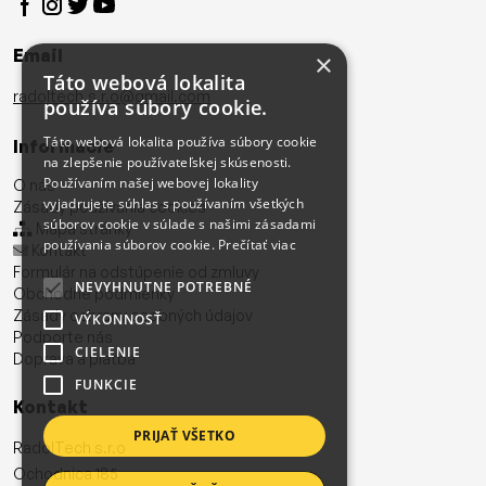
Email
×
Táto webová lokalita
radoltech.s.r.o@gmail.com
používa súbory cookie.
Táto webová lokalita používa súbory cookie
Informácie
na zlepšenie používateľskej skúsenosti.
Používaním našej webovej lokality
O nás
vyjadrujete súhlas s používaním všetkých
Zásady používania cookies
súborov cookie v súlade s našimi zásadami
Mapa stránky
používania súborov cookie.
Prečítať viac
Kontakt
Formulár na odstúpenie od zmluvy
NEVYHNUTNE POTREBNÉ
Obchodné podmienky
Zásady ochrany osobných údajov
VÝKONNOSŤ
Podporte nás
CIELENIE
Doprava a platba
FUNKCIE
Kontakt
PRIJAŤ VŠETKO
RadolTech s.r.o
Ochodnica 185