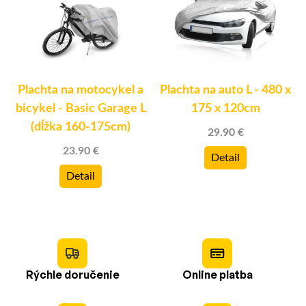
Plachta na motocykel a
Plachta na auto L - 480 x
bicykel - Basic Garage L
175 x 120cm
(dĺžka 160-175cm)
29.90 €
23.90 €
Detail
Detail
Rýchle doručenie
Online platba