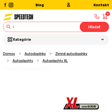
Blog
Kontakt
0
Hľadať
Kategórie
Domov
Autodoplnky
Zimné autodoplnky
Autoplachty
Autoplachty XL
Zobraziť všetky kategórie