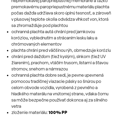
nepremokavej paropriepustnej membráne a ťažko
premokavému paropriepustnému materiálu plachta
počas dažďa udržiava skoro úplnú tesnosť, a zároveň
v plusovej teplote okolia odvádza vlhkosť von, ktorá
sa zhromažďuje pod plachtou
ochranná plachta autá chráni pred jamkovou
koróziou, vyblednutím a strácaním lesku laku a
chrómovaných elementov
plachta chráni pred väčšinou rýh, obmedzuje koróziu
chráni pred dažďom (tiež kyslým), slnkom (tiež UV
žiarením), prachom, vtáčím trusom, lístami a šťavou
stromov, snehom a námrazou
ochranná plachta dobre sedí, je pevne upevnená
pomocou tradičnej viazacie pásky so šnúrou po
celom obvode vozidla, vyrobená z pevného a
hladkého materálu na vnútornej strane, vďaka čomu
sa môže bezpečne používať dokonca aj za silného
vetra
zloženie materiálu:
100% PP