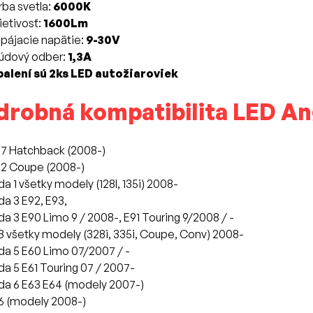
rba svetla:
6000K
ietivosť:
1600Lm
pájacie napätie:
9-30V
údový odber:
1,3A
balení sú 2ks LED autožiaroviek
drobná kompatibilita LED An
7 Hatchback (2008-)
2 Coupe (2008-)
da 1 všetky modely (128I, 135i) 2008-
da 3 E92, E93,
da 3 E90 Limo 9 / 2008-, E91 Touring 9/2008 / -
 všetky modely (328i, 335i, Coupe, Conv) 2008-
da 5 E60 Limo 07/2007 / -
da 5 E61 Touring 07 / 2007-
da 6 E63 E64 (modely 2007-)
 (modely 2008-)