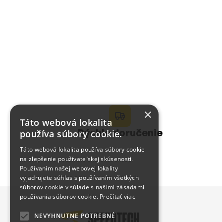
7.90 €
3.90 €
Detail
Detail
×
Táto webová lokalita
Rýchle doručenie
používa súbory cookie.
Táto webová lokalita používa súbory cookie
na zlepšenie používateľskej skúsenosti.
Používaním našej webovej lokality
vyjadrujete súhlas s používaním všetkých
súborov cookie v súlade s našimi zásadami
používania súborov cookie.
Prečítať viac
NEVYHNUTNE POTREBNÉ