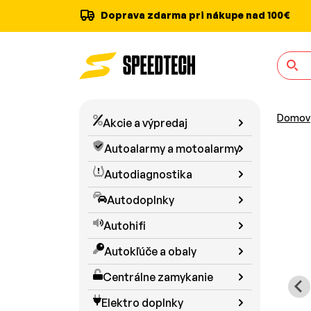
Doprava zdarma pri nákupe nad 100€
Domov
Akcie a výpredaj
Autoalarmy a motoalarmy
Autodiagnostika
Autodoplnky
Autohifi
Autokľúče a obaly
Centrálne zamykanie
Elektro doplnky