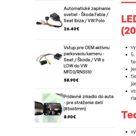
Automatické zapínanie
svetiel - Škoda Fabia /
LED
Seat Ibiza / VW Polo
(2
26.40€
vy
Vstup pre OEM aktívnu
parkovaciu kameru -
5.
Seat / Škoda / VW s
te
LOW do VW
je
MFD3/RNS510
ti
58.90€
ja
vs
Prídavné zrkadlo do auta
ri
- pre stráženie detí
(85x65mm)
Te
8.90€
vý