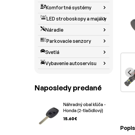
Komfortné systémy
LED stroboskopy a majáky
Náradie
Parkovacie senzory
Svetlá
Vybavenie autoservisu
Naposledy predané
Náhradný obal kľúča -
Honda (2-tlačidlový)
15.60€
Popis