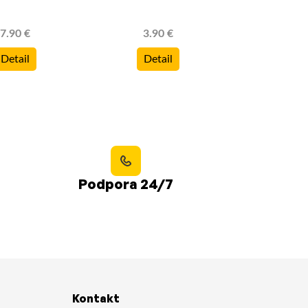
7.90 €
3.90 €
28.9
Detail
Detail
Deta
Podpora 24/7
Kontakt