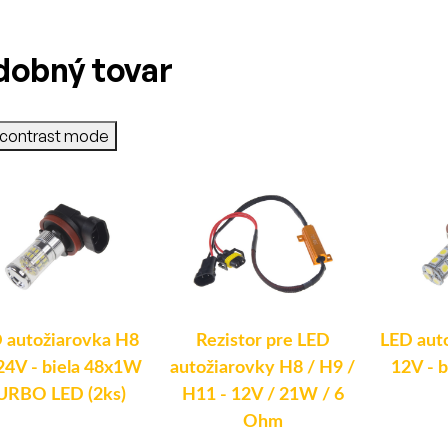
dobný tovar
-contrast mode
 autožiarovka H8
Rezistor pre LED
LED aut
24V - biela 48x1W
autožiarovky H8 / H9 /
12V - 
URBO LED (2ks)
H11 - 12V / 21W / 6
Ohm