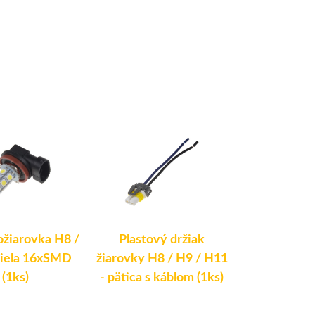
ožiarovka H8 /
Plastový držiak
LED autoži
biela 16xSMD
žiarovky H8 / H9 / H11
12/24V - bi
(1ks)
- pätica s káblom (1ks)
TURBO LE