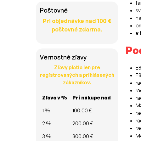
fa
Poštovné
sv
na
Pri objednávke nad 100 €
pr
poštovné zdarma.
v 
Po
Vernostné zľavy
Zľavy platia len pre
E8
registrovaných a prihlásených
E8
zákazníkov.
ra
ra
Zľava v %
Pri nákupe nad
ra
M3
1 %
100.00 €
ra
ra
2 %
200.00 €
ra
M6
3 %
300.00 €