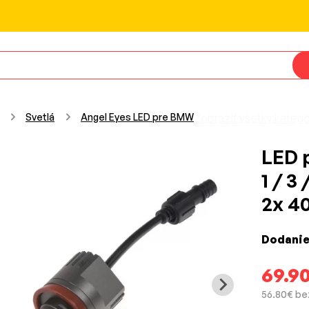
Svetlá
Angel Eyes LED pre BMW
Zobraziť všetky kategó
LED 
1 / 3
2x 4
Dodanie
69.9
56.80€ be