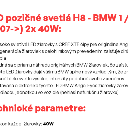
 pozičné svetlá H8 - BMW 1 / 
007->) 2x 40W:
soko svietivé LED žiarovky s CREE XTE čipy pre originálne Ang
 generácia žiaroviek s celohliníkovým prevedením zaisťuje dl
pla
dná sa o priamu náhradu originálnych BMW žiaroviek, čo zais
eto LED žiarovky dajú vášmu BMW úplne nový vzhľad tým, že zme
sné biele svetlo vysokej intenzity podobné svetlu z xenónov
tavaná elektronika týchto LED BMW Angel Eyes žiarovky záro
adiacou jednotkou vo vozidle (nehlási nefunkčnú žiarovku)
chnické parametre:
kon každej žiarovky:
40W