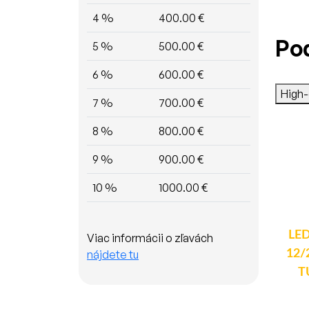
4 %
400.00 €
Po
5 %
500.00 €
6 %
600.00 €
High
7 %
700.00 €
8 %
800.00 €
9 %
900.00 €
10 %
1000.00 €
LED autožiarovka H8 /
Plastový držiak
LED
Viac informácii o zľavách
12V - biela 16xSMD
žiarovky H8 / H9 / H11
12/
nájdete tu
(1ks)
- pätica s káblom (1ks)
T