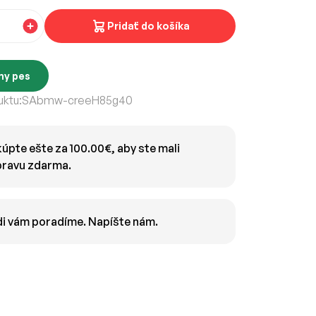
Pridať do košíka
ny pes
ktu:
SAbmw-creeH85g40
úpte ešte za 100.00€, aby ste mali
ravu zdarma.
i vám poradíme. Napíšte nám.