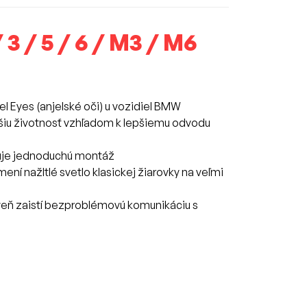
3 / 5 / 6 / M3 / M6
el Eyes (anjelské oči) u vozidiel BMW
hšiu životnosť vzhľadom k lepšiemu odvodu
ťuje jednoduchú montáž
ní nažltlé svetlo klasickej žiarovky na veľmi
veň zaistí bezproblémovú komunikáciu s