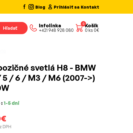
Blog
Prihlásiť sa
Kontakt
0
Infolinka
Košík
Hľadať
+421 948 928 080
0
ks
0
€
rie
pozičné svetlá H8 - BMW
 / 5 / 6 / M3 / M6 (2007->)
0W
 :
1-5 dni
0€
z DPH