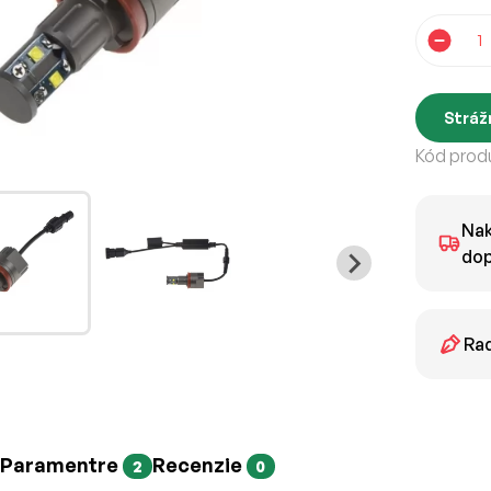
Stráž
Kód produ
Nak
dop
Rad
Paramentre
Recenzie
2
0