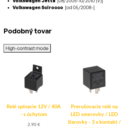
Volkswagen Jetta
[08/2005-10/2010 (V)]
Volkswagen Scirocco
[od 05/2008-]
Podobný tovar
High-contrast mode
Relé spínacie 12V / 40A
Prerušovacie relé na
k
- s úchytom
LED smerovky / LED
žiarovky - 3 x kontakt /
2.90 €