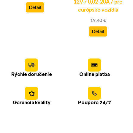
)
12V / 0,02-20A / pre
Detail
európske vozidlá
19.40 €
Detail
Rýchle doručenie
Online platba
Garancia kvality
Podpora 24/7