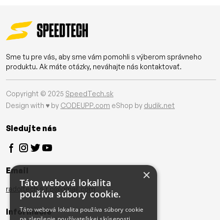
Sme tu pre vás, aby sme vám pomohli s výberom správneho
produktu. Ak máte otázky, neváhajte nás kontaktovať.
Copyright © 2025
SpeedTech.sk
Design with ♥ by
CODEUPP.com
eShop by
dudik.net
Sledujte nás
Email
×
Táto webová lokalita
radoltech.s.r.o@gmail.com
používa súbory cookie.
Táto webová lokalita používa súbory cookie
Informácie
na zlepšenie používateľskej skúsenosti.