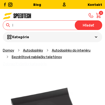
Blog
Kontakt
0
Hľadať
Kategórie
Domov
Autodoplnky
Autodoplnky do interiéru
Bezdrôtové nabíjačky telefónov
Zobraziť všetky kategórie