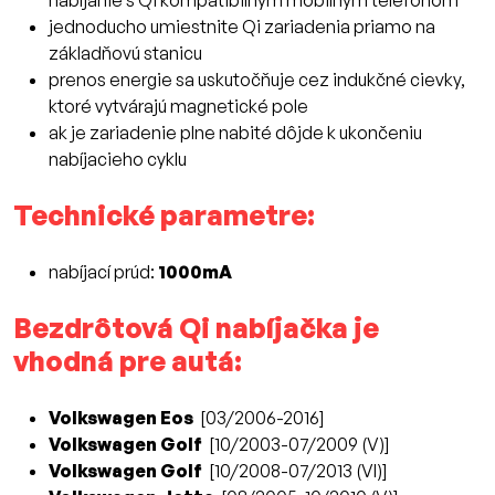
nabíjanie s Qi kompatibilným mobilným telefónom
jednoducho umiestnite Qi zariadenia priamo na
základňovú stanicu
prenos energie sa uskutočňuje cez indukčné cievky,
ktoré vytvárajú magnetické pole
ak je zariadenie plne nabité dôjde k ukončeniu
nabíjacieho cyklu
Technické parametre:
nabíjací prúd:
1000mA
Bezdrôtová Qi nabíjačka je
vhodná pre autá:
Volkswagen Eos
[03/2006-2016]
Volkswagen Golf
[10/2003-07/2009 (V)]
Volkswagen Golf
[10/2008-07/2013 (VI)]