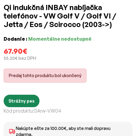
Qi indukčná INBAY nabíjačka
telefónov - VW Golf V / Golf VI /
Jetta / Eos / Scirocco (2003->)
Dodanie :
Momentálne nedostupné
67.90€
55.20€ bez DPH
Predaj tohto produktu bol ukončený
Strážny pes
Kód produktu:
SArw-VW04
Nakúpte ešte za 100.00€, aby ste mali dopravu
zdarma.