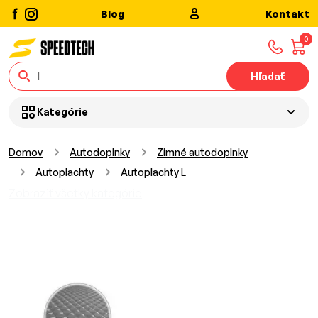
Blog
Kontakt
0
Hľadať
Kategórie
Domov
Autodoplnky
Zimné autodoplnky
Autoplachty
Autoplachty L
Zobraziť všetky kategórie