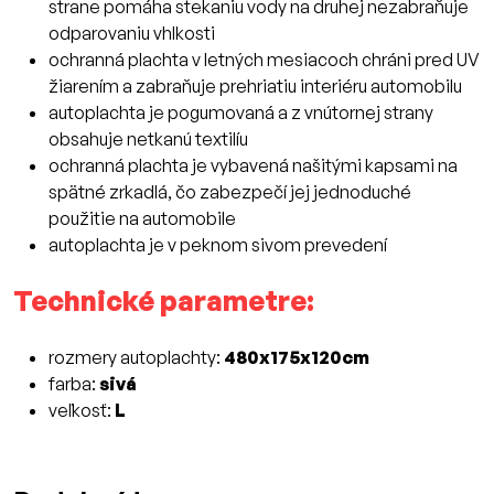
strane pomáha stekaniu vody na druhej nezabraňuje
odparovaniu vhlkosti
ochranná plachta v letných mesiacoch chráni pred UV
žiarením a zabraňuje prehriatiu interiéru automobilu
autoplachta je pogumovaná a z vnútornej strany
obsahuje netkanú textilíu
ochranná plachta je vybavená našitými kapsami na
spätné zrkadlá, čo zabezpečí jej jednoduché
použitie na automobile
autoplachta je v peknom sivom prevedení
Technické parametre:
rozmery autoplachty:
480x175x120cm
farba:
sivá
veľkosť:
L