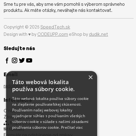
Sme tu pre vás, aby sme vám pomohli s výberom správneho
produktu. Ak máte otázky, neváhajte nás kontaktovať.
Copyright © 2025
SpeedTech.sk
Design with ♥ by
CODEUPP.com
eShop by
dudik.net
Sledujte nás
Email
×
Táto webová lokalita
radoltech.s.r.o@gmail.com
používa súbory cookie.
Táto webová lokalita používa súbory cookie
Informácie
na zlepšenie používateľskej skúsenosti.
Používaním našej webovej lokality
O nás
vyjadrujete súhlas s používaním všetkých
Zásady používania cookies
súborov cookie v súlade s našimi zásadami
Mapa stránky
používania súborov cookie.
Prečítať viac
Kontakt
Formulár na odstúpenie od zmluvy