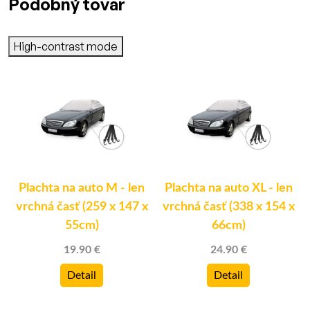
Podobný tovar
High-contrast mode
Plachta na auto M - len
Plachta na auto XL - len
vrchná časť (259 x 147 x
vrchná časť (338 x 154 x
55cm)
66cm)
19.90 €
24.90 €
Detail
Detail