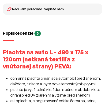
Radi vám poradíme. Napíšte nám.
Popis
Recenzie
0
Plachta na auto L - 480 x 175 x
120cm (netkaná textília z
vnútornej strany) PEVA:
ochranná plachta chrániaca automobil pred snehom,
dažďom, slnkom a iným poveternostnými vplyvmi
plachta je využiteľná v každom ročnom období v lete
chráni pred UV žiarením a v zime pred snehom
autoplachta je pogumovaná vďaka čomu na jednej