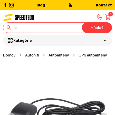
Blog
Kontakt
0
Hľadať
Kategórie
Domov
Autohifi
Autoantény
GPS autoantény