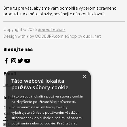
Sme tu pre vás, aby sme vám pomohli s výberom správneho
produktu. Ak máte otázky, neváhajte nás kontaktovať.
Copyright © 2025
SpeedTech.sk
Design with ♥ by
CODEUPP.com
eShop by
dudik.net
Sledujte nás
Email
×
Táto webová lokalita
radoltech.s.r.o@gmail.com
používa súbory cookie.
Táto webová lokalita používa súbory cookie
Informácie
na zlepšenie používateľskej skúsenosti.
Používaním našej webovej lokality
O nás
vyjadrujete súhlas s používaním všetkých
Zásady používania cookies
súborov cookie v súlade s našimi zásadami
Mapa stránky
používania súborov cookie.
Prečítať viac
Kontakt