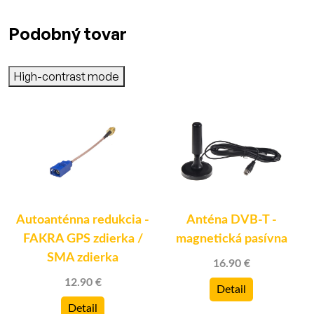
Podobný tovar
High-contrast mode
Autoanténna redukcia -
Anténa DVB-T -
FAKRA GPS zdierka /
magnetická pasívna
SMA zdierka
16.90 €
12.90 €
Detail
Detail