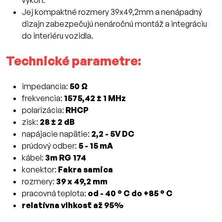
výkon.
Jej kompaktné rozmery 39x49,2mm a nenápadný
dizajn zabezpečujú nenáročnú montáž a integráciu
do interiéru vozidla.
Technické parametre:
impedancia:
50 Ω
frekvencia:
1575,42 ± 1 MHz
polarizácia:
RHCP
zisk:
28 ± 2 dB
napájacie napätie:
2,2 - 5V DC
prúdový odber:
5 - 15 mA
kábel:
3m RG 174
konektor:
Fakra samica
rozmery:
39 x 49,2 mm
pracovná teplota:
od - 40 ° C do +85 ° C
relatívna vlhkosť až 95%