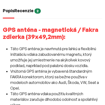
Popis
Recenzie
2
GPS anténa - magnetická / Fakra
zdierka (39x49,2mm):
Táto GPS anténa je navrhnutá pre ľahkú a flexibilnú
inštaláciu vďaka zabudovanému magnetu, ktorý
umožňuje jej umiestnenie na akýkoľvek kovový
podklad, napríklad pod palubnú dosku vozidla.
Vnútorná GPS anténa je vybavená štandardným
FAKRA konektorom, ktorý sa bežne používa v
modeloch automobilov ako Audi, Škoda, VW, Seat a
Opel.
Táto GPS anténa vďaka použitiu kvalitných
materiálov zaručuje dlhodobú odolnosť a spoľahlivý