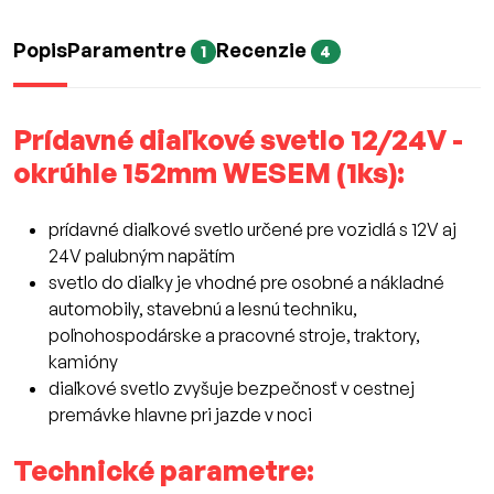
Popis
Paramentre
Recenzie
1
4
Prídavné diaľkové svetlo 12/24V -
okrúhle 152mm WESEM (1ks):
prídavné diaľkové svetlo určené pre vozidlá s 12V aj
24V palubným napätím
svetlo do diaľky je vhodné pre osobné a nákladné
automobily, stavebnú a lesnú techniku,
poľnohospodárske a pracovné stroje, traktory,
kamióny
diaľkové svetlo zvyšuje bezpečnosť v cestnej
premávke hlavne pri jazde v noci
Technické parametre: