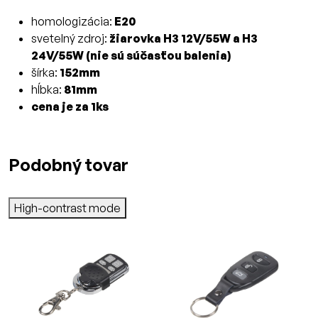
homologizácia:
E20
svetelný zdroj:
žiarovka H3 12V/55W a H3
24V/55W (nie sú súčasťou balenia)
šírka:
152mm
hĺbka:
81mm
cena je za 1ks
Podobný tovar
High-contrast mode