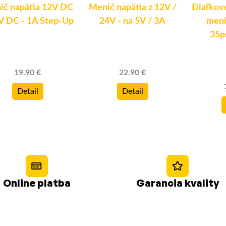
ič napätia 12V DC
Menič napätia z 12V /
Diaľkové
V DC - 1A Step-Up
24V - na 5V / 3A
meni
35
19.90 €
22.90 €
Detail
Detail
Online platba
Garancia kvality