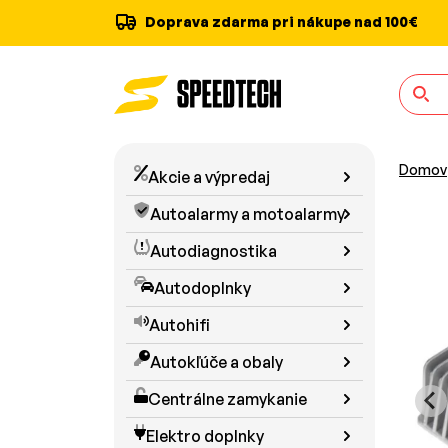
Doprava zdarma pri nákupe nad 100€
Domov
Akcie a výpredaj
Autoalarmy a motoalarmy
Autodiagnostika
Autodoplnky
Autohifi
Autokľúče a obaly
Centrálne zamykanie
Elektro doplnky