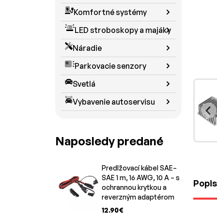
Komfortné systémy
LED stroboskopy a majáky
Náradie
Parkovacie senzory
Svetlá
Vybavenie autoservisu
Naposledy predané
Predlžovací kábel SAE–
SAE 1 m, 16 AWG, 10 A – s
Popis
ochrannou krytkou a
reverzným adaptérom
12.90€