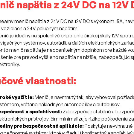
ič napätia z 24V DC na 12V D
neárny menič napätia z 24V DC na 12V DC s výkonom 15A, navrh
 vozidlách a 24V palubným napätím.
nič je ideálny na spoľahlivé pripojenie širokej škály 12V spo
vigačných systémov, autorádií, a ďalších elektronických zariad
nto menič napätia je neoceniteľným doplnkom pre každé voz
ešenie pre prevod vyššieho napätia na nižšie, zabezpečujúc 
ektroniky.
čové vlastnosti:
roké využitie:
Menič je navrhnutý tak, aby vyhovoval požiad
stémom, vrátane nákladných automobilov a autobusov.
ezpečnosť a spoľahlivosť:
Zabezpečuje stabilné a bezpečné
ektronických prístrojov, čím minimalizuje riziko poškodenia za
eálny pre bezpečnostné aplikácie:
Poskytuje nevyhnutné 
zpečnostné systémy, ktoré vyžadujú konštantný a spoľahlivý p