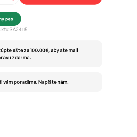
ny pes
ktu:
SA34115
úpte ešte za 100.00€, aby ste mali
ravu zdarma.
i vám poradíme. Napíšte nám.