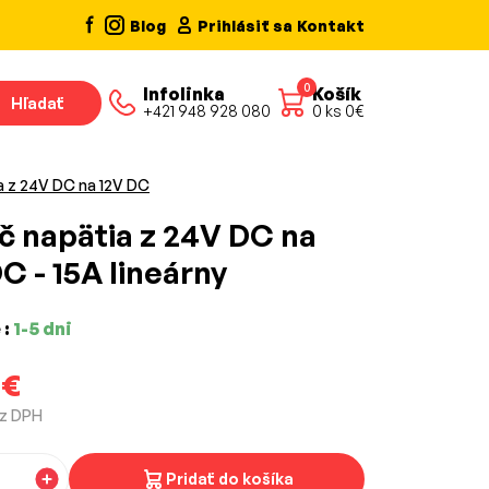
Blog
Prihlásiť sa
Kontakt
0
Infolinka
Košík
Hľadať
+421 948 928 080
0
ks
0
€
a z 24V DC na 12V DC
č napätia z 24V DC na
C - 15A lineárny
 :
1-5 dni
0€
z DPH
Pridať do košíka