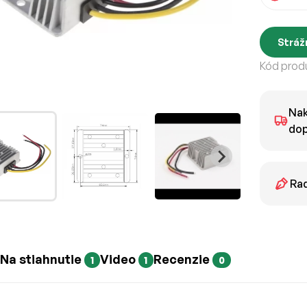
Stráž
Kód produ
Nak
dop
Rad
Na stiahnutie
Video
Recenzie
1
1
0