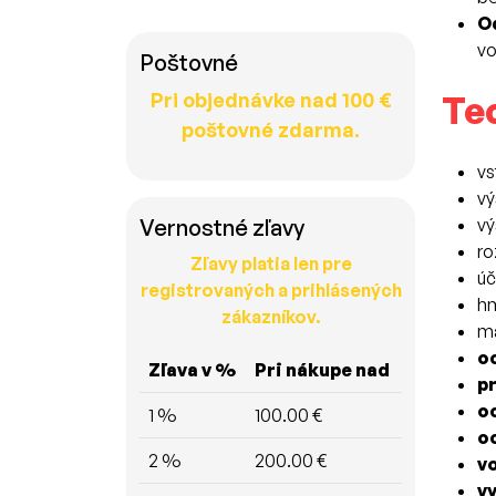
Od
vo
Poštovné
Pri objednávke nad 100 €
Te
poštovné zdarma.
vs
vý
vý
Vernostné zľavy
r
Zľavy platia len pre
úč
registrovaných a prihlásených
h
zákazníkov.
ma
o
Zľava v %
Pri nákupe nad
p
o
1 %
100.00 €
o
2 %
200.00 €
v
v