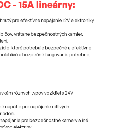
C - 15A lineárny:
nutý pre efektívne napájanie 12V elektroniky
trebičov, vrátane bezpečnostných kamier,
ení.
idlo, ktoré potrebuje bezpečné a efektívne
spoľahlivé a bezpečné fungovanie potrebnej
avkám rôznych typov vozidiel s 24V
 napätie pre napájanie citlivých
riadení.
napájanie pre bezpečnostné kamery a iné
rívod elektriny.