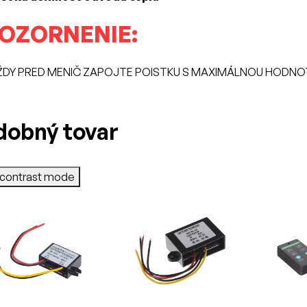
OZORNENIE:
ŽDY PRED MENIČ ZAPOJTE POISTKU S MAXIMÁLNOU HODNOT
dobný tovar
-contrast mode