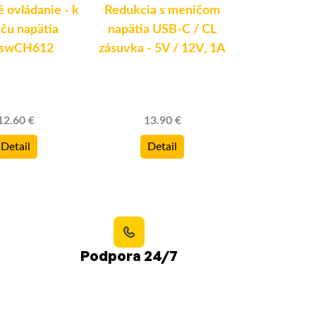
 ovládanie - k
Redukcia s meničom
Menič napät
ču napätia
napätia USB-C / CL
/ 24V DC - 
pswCH612
zásuvka - 5V / 12V, 1A
19.9
12.60 €
13.90 €
Deta
Detail
Detail
Podpora 24/7