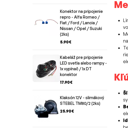
Men
Konektor na pripojenie
repro - Alfa Romeo /
Li
Fiat / Ford / Lancia /
vo
Nissan / Opel / Suzuki
Me
(2ks)
na
5.90€
Te
ri
Kabeláž pre pripojenie
el
LED svetla alebo rampy -
1x vypínač / 1x DT
Kľú
konektor
17.90€
Ši
Klaksón 12V - slimákový
sy
STEBEL TM80/2 (2ks)
B
25.90€
el
Id
be