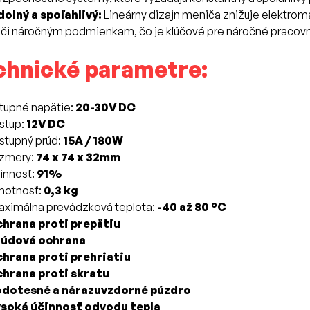
olný a spoľahlivý:
Lineárny dizajn meniča znižuje elektrom
či náročným podmienkam, čo je kľúčové pre náročné pracovn
chnické parametre:
tupné napätie:
20-30V DC
stup:
12V DC
stupný prúd:
15A / 180W
ozmery:
74 x 74 x 32mm
innosť:
91%
motnosť:
0,3 kg
ximálna prevádzková teplota:
-40 až 80 °C
chrana proti prepätiu
rúdová ochrana
chrana proti prehriatiu
chrana proti skratu
odotesné a nárazuvzdorné púzdro
ysoká účinnosť odvodu tepla