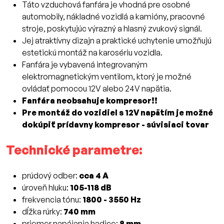
Táto vzduchová fanfára je vhodná pre osobné
automobily, nákladné vozidlá a kamióny, pracovné
stroje, poskytujúc výrazný a hlasný zvukový signál.
Jej atraktívny dizajn a praktické uchytenie umožňujú
estetickú montáž na karosériu vozidla.
Fanfára je vybavená integrovaným
elektromagnetickým ventilom, ktorý je možné
ovládať pomocou 12V alebo 24V napätia.
Fanfára neobsahuje kompresor!!
Pre montáž do vozidiel s 12V napätím je možné
dokúpiť prídavny kompresor - súvisiaci tovar
Technické parametre:
prúdový odber:
cca 4 A
úroveň hluku:
105-118 dB
frekvencia tónu:
1800 - 3550 Hz
dĺžka rúrky:
740 mm
priemer napájania hadice:
8 mm