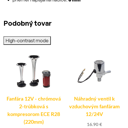
Podobný tovar
High-contrast mode
Fanfára 12V - chrómová
Náhradný ventil k
2-trúbková s
vzduchovým fanfáram
kompresorom ECE R28
12/24V
(220mm)
16.90 €