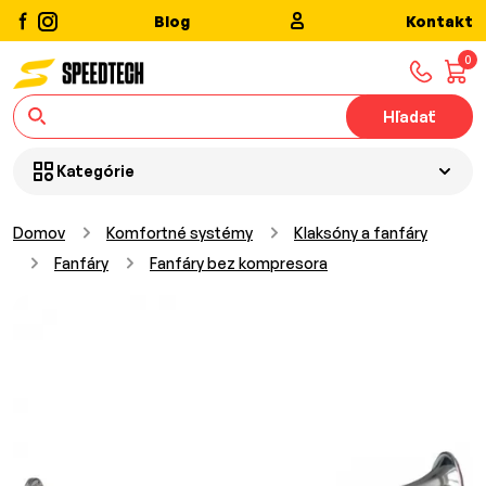
Blog
Kontakt
0
Hľadať
Kategórie
Domov
Komfortné systémy
Klaksóny a fanfáry
Fanfáry
Fanfáry bez kompresora