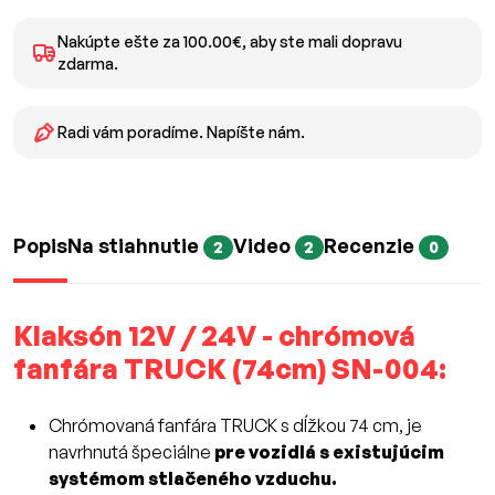
Nakúpte ešte za 100.00€, aby ste mali dopravu
zdarma.
Radi vám poradíme. Napíšte nám.
Popis
Na stiahnutie
Video
Recenzie
2
2
0
Klaksón 12V / 24V - chrómová
fanfára TRUCK (74cm) SN-004:
Chrómovaná fanfára TRUCK s dĺžkou 74 cm, je
navrhnutá špeciálne
pre vozidlá s existujúcim
systémom stlačeného vzduchu.