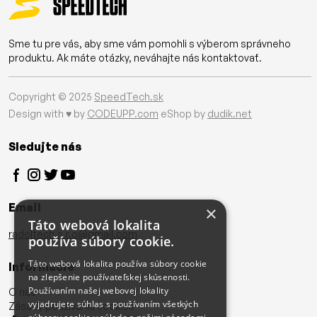
Sme tu pre vás, aby sme vám pomohli s výberom správneho
produktu. Ak máte otázky, neváhajte nás kontaktovať.
Copyright © 2025
SpeedTech.sk
Design with ♥ by
CODEUPP.com
eShop by
dudik.net
Sledujte nás
Email
×
Táto webová lokalita
radoltech.s.r.o@gmail.com
používa súbory cookie.
Táto webová lokalita používa súbory cookie
Informácie
na zlepšenie používateľskej skúsenosti.
Používaním našej webovej lokality
O nás
vyjadrujete súhlas s používaním všetkých
Zásady používania cookies