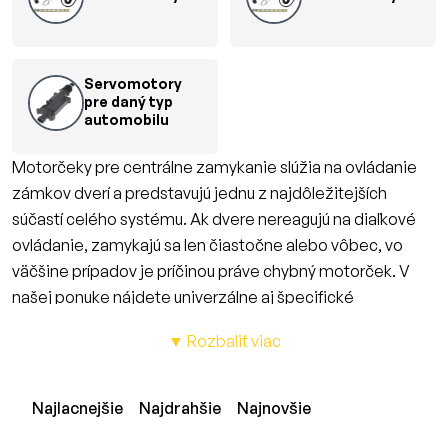
Servomotory
pre daný typ
automobilu
Motorčeky pre centrálne zamykanie slúžia na ovládanie
zámkov dverí a predstavujú jednu z najdôležitejších
súčastí celého systému. Ak dvere nereagujú na diaľkové
ovládanie, zamykajú sa len čiastočne alebo vôbec, vo
väčšine prípadov je príčinou práve chybný motorček. V
našej ponuke nájdete univerzálne aj špecifické
motorčeky, vhodné na opravu alebo dodatočnú montáž
▼ Rozbaliť viac
centrálneho zamykania do osobných áut, dodávok aj
úžitkových vozidiel. Motorčeky sú navrhnuté tak, aby
zabezpečili spoľahlivý chod, rýchlu reakciu a dlhú
Najlacnejšie
Najdrahšie
Najnovšie
životnosť. Sú kompatibilné s väčšinou riadiacich jednotiek