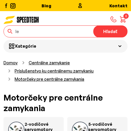
Blog
Kontakt
0
Hľadať
Kategórie
Domov
Centrálne zamykanie
Príslušenstvo ku centrálnemu zamykaniu
Motorčeky pre centrálne zamykania
Motorčeky pre centrálne
zamykania
2-vodičové
5-vodičové
servomotory
servomotory