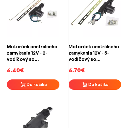
Motorček centrálneho
Motorček centrálneho
zamykania 12V - 2-
zamykania 12V - 5-
vodičový so
vodičový so
spojovacím
spojovacím
6.40€
6.70€
materiálom
materiálom
Do košíka
Do košíka