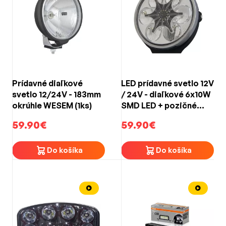
Prídavné diaľkové
LED prídavné svetlo 12V
svetlo 12/24V - 183mm
/ 24V - diaľkové 6x10W
okrúhle WESEM (1ks)
SMD LED + pozičné
svetlo 12x0,2W LED /
59.90€
59.90€
ECE R7 / R10 / R112 (ø
232x90,5mm)
Do košíka
Do košíka