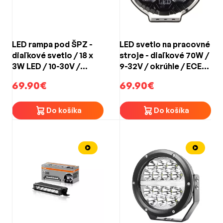
LED rampa pod ŠPZ -
LED svetlo na pracovné
diaľkové svetlo / 18 x
stroje - diaľkové 70W /
3W LED / 10-30V /
9-32V / okrúhle / ECE
4000lm / ECE R112
R10/R112 (ø195mm)
69.90€
69.90€
(380x135mm)
Do košíka
Do košíka