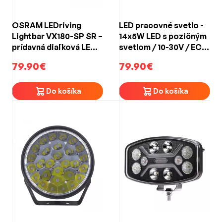
OSRAM LEDriving
LED pracovné svetlo -
Lightbar VX180-SP SR –
14x5W LED s pozičným
prídavná diaľková LED
svetlom / 10-30V / ECE
rampa, 19 W, 1 400 lm,
R7, R10, R112
79.90€
79.90€
12/24 V, spot beam,
(ø152x82mm)
ECE R149
Do košíka
Do košíka