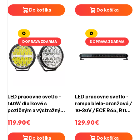
Do košíka
Do košíka
DOPRAVA ZDARMA
DOPRAVA ZDARMA
LED pracovné svetlo -
LED pracovné svetlo -
140W diaľkové s
rampa biela-oranžová /
pozičným a výstražným
10-30V / ECE R65, R112
svetlom / 10-30V / ECE
(545x50x65mm)
119.90€
129.90€
R7,R10,R112
(ø203x71,2mm)
Do košíka
Do košíka