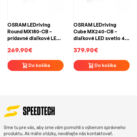
OSRAM LEDriving
OSRAM LEDriving
Round MX180-CB –
Cube MX240-CB –
prídavné diaľkové LED
diaľkové LED svetlo 4
svetlo 12/24 V, 3 000
000 lm, 430 m, COMBO
269.90€
379.90€
lm, COMBO, IP69K, ECE
lúč, 12/24 V, ECE R112
R112
Do košíka
Do košíka
Sme tu pre vás, aby sme vám pomohli s výberom správneho
produktu. Ak máte otázky, neváhajte nás kontaktovať.