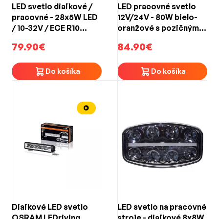
LED svetlo diaľkové /
LED pracovné svetlo
pracovné - 28x5W LED
12V/24V - 80W bielo-
/ 10-32V / ECE R10
oranžové s pozičným
(227mm)
svetlom ECE R65, R148,
79.90€
84.90€
R149, R10
Do košíka
Do košíka
Diaľkové LED svetlo
LED svetlo na pracovné
OSRAM LEDriving
stroje - diaľkové 8x8W