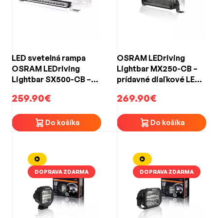
LED svetelná rampa
OSRAM LEDriving
OSRAM LEDriving
Lightbar MX250-CB –
Lightbar SX500-CB –
prídavné diaľkové LED
12/24 V, COMBO lúč,
svetlo, 45 W, 2 700 lm,
259.90€
269.90€
dosah 290 m, ECE R112
12/24 V, kombinovaný
lúč, ECE R112
Do košíka
Do košíka
DOPRAVA ZDARMA
DOPRAVA ZDARMA