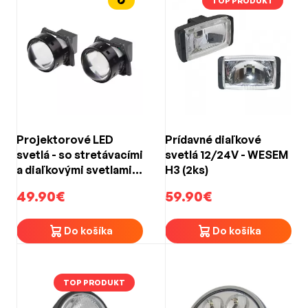
TOP PRODUKT
Projektorové LED
Prídavné diaľkové
svetlá - so stretávacími
svetlá 12/24V - WESEM
a diaľkovými svetlami
H3 (2ks)
45/55W (79x103mm)
49.90€
59.90€
Do košíka
Do košíka
TOP PRODUKT