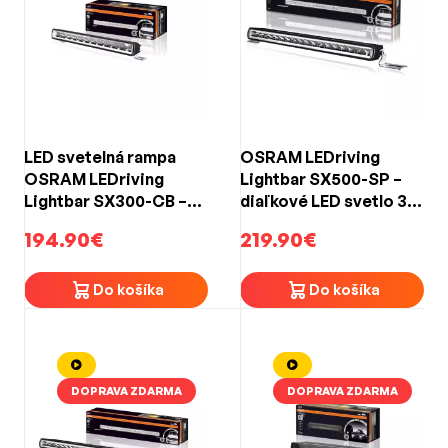
LED svetelná rampa
OSRAM LEDriving
OSRAM LEDriving
Lightbar SX500-SP –
Lightbar SX300-CB –
diaľkové LED svetlo 3
12/24 V, COMBO lúč,
900 lm, 370 m, úzky
194.90€
219.90€
dosah 210 m, ECE R112
kužeľ, ECE R112
Do košíka
Do košíka
DOPRAVA ZDARMA
DOPRAVA ZDARMA