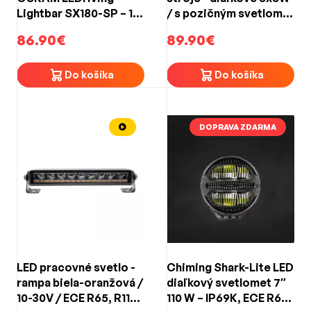
Lightbar SX180-SP – 14
/ s pozičným svetlom /
W, 1300 lm, spot, dosah
oválne / 9-32V / ECE R7
86.90€
89.90€
190 m, IP69K, ECE R112,
/ R10 / R112
12/24 V
(210x140mm)
Do košíka
Do košíka
DOPRAVA ZDARMA
LED pracovné svetlo -
Chiming Shark-Lite LED
rampa biela-oranžová /
diaľkový svetlomet 7″
10-30V / ECE R65, R112
110 W – IP69K, ECE R65,