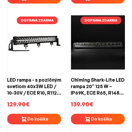
DOPRAVA ZDARMA
DOPRAVA ZDARMA
LED rampa - s pozičným
Chiming Shark-Lite LED
svetlom 40x3W LED /
rampa 20″ 125 W –
10-30V / ECE R10, R112,
IP69K, ECE R65, R148,
R7 (570x81x83mm)
R149, R10, 9 – 32 V,
129.90€
139.90€
diaľkový lúč
Do košíka
Do košíka