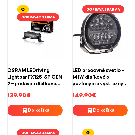
DOPRAVA ZDARMA
DOPRAVA ZDARMA
OSRAM LEDriving
LED pracovné svetlo -
Lightbar FX125-SP GEN
141W diaľkové s
2 – prídavná diaľková
pozičným a výstražným
LED rampa, 18 W, 1 300
svetlom / 10-30V / ECE
139.90€
149.90€
lm, 12/24 V, spot beam,
R7,R10,R112
ECE R149
(ø222,8x110mm)
Do košíka
Do košíka
DOPRAVA ZDARMA