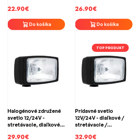
22.90€
26.90€
Do košíka
Do košíka
TOP PRODUKT
Halogénové združené
Prídavné svetlo
svetlo 12/24V -
12V/24V - diaľkové /
stretávacie, diaľkové,
stretávacie /
obrysové (184x102mm)
parkovacie ZETOR
29.90€
32.90€
WESEM 25777 (1ks)