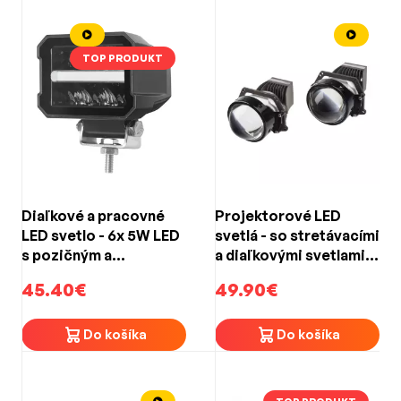
TOP PRODUKT
Diaľkové a pracovné
Projektorové LED
LED svetlo - 6x 5W LED
svetlá - so stretávacími
s pozičným a
a diaľkovými svetlami
oranžovým svetlom /
45/55W 45/55W
45.40€
49.90€
10-30V / ECE R10, R149
(79x104mm)
(113x75x79mm)
Do košíka
Do košíka