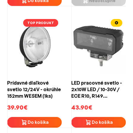
Do košíka
Nedostupné
TOP PRODUKT
Prídavné diaľkové
LED pracovné svetlo -
svetlo 12/24V - okrúhle
2x10W LED / 10-30V /
152mm WESEM (1ks)
ECE R10, R149
(119x50x66mm)
39.90€
43.90€
Do košíka
Do košíka