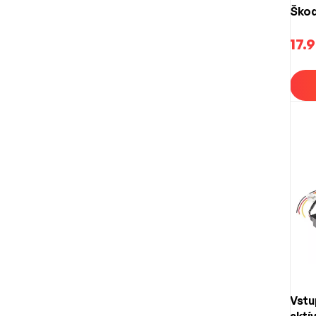
Škod
17.
Vstu
aktí