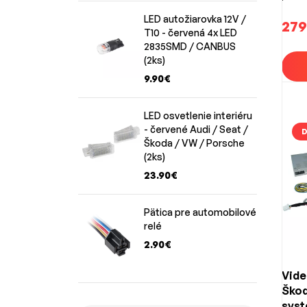
auto
LED autožiarovka 12V /
Pravi
RCD
279
T10 - červená 4x LED
adapté
2835SMD / CANBUS
Podro
(2ks)
zvládn
9.90€
Odbor
Overe
LED osvetlenie interiéru
systé
- červené Audi / Seat /
D
Škoda / VW / Porsche
(2ks)
23.90€
Pätica pre automobilové
relé
2.90€
Vide
Škod
sys