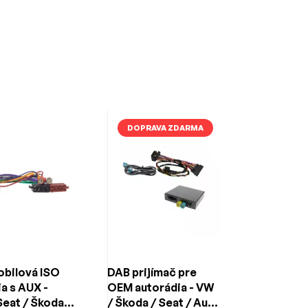
éru vozidla a zároveň rozšírili jeho funkcie o
šením pre každého majiteľa vozidla
DOPRAVA ZDARMA
ndsfree telefonovanie cez originálne
ávače, kamery či mobilné telefóny cez AUX,
lebo predných kamier k originálnemu systému
 Volkswagen, zabezpečujúce jednoduchú
bilová ISO
DAB prijímač pre
a s AUX -
OEM autorádia - VW
Seat / Škoda /
/ Škoda / Seat / Audi