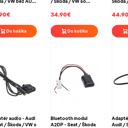
a / VW bez AUX
/ Škoda / VW so
Škoda 
6->) Mini ISO
systémom MIB/MIB2
bez AU
90€
34.90€
44.9
Do košíka
Do košíka
tér audio - Audi
Bluetooth modul
Adapté
at / Škoda / VW s
A2DP - Seat / Škoda
Audi / 