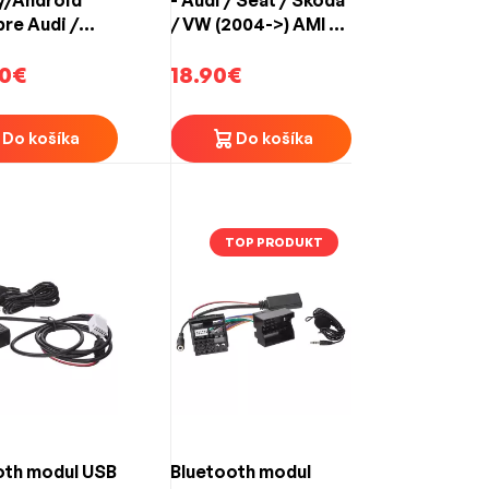
pre Audi /
/ VW (2004->) AMI /
/ VW so
MDI konektor
om MIB2
90€
18.90€
Do košíka
Do košíka
TOP PRODUKT
oth modul USB
Bluetooth modul