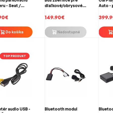
ru - Seat /
diaľkové/obrysové
Auto - 
a / VW s LOW
svetlá
Škoda 
VW
90€
149.90€
systém
399.
3/RNS510
Do košíka
Nedostupné
TOP PRODUKT
tér audio USB -
Bluetooth modul
Blueto