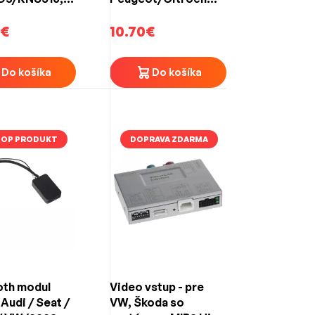
Columbus,
RD/RT4
inax
0€
10.70€
Do košíka
Do košíka
TOP PRODUKT
DOPRAVA ZDARMA
oth modul
Video vstup - pre
Audi / Seat /
VW, Škoda so