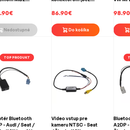
y /Swing 6,5"
AUX)
Škoda 
.90€
86.90€
Seat Tr
98.9
Nedostupné
Do košíka
TOP PRODUKT
tér Bluetooth
Video vstup pre
Blueto
 - Audi / Seat /
kameru NTSC - Seat
A2DP - 