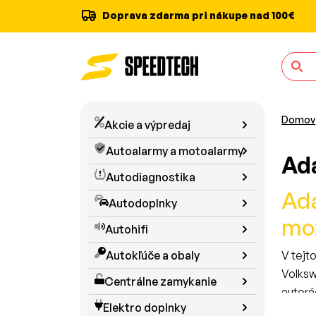
Doprava zdarma pri nákupe nad 100€
Domov
Akcie a výpredaj
Autoalarmy a motoalarmy
Ad
Autodiagnostika
Ada
Autodoplnky
mož
Autohifi
Autokľúče a obaly
V tejt
Volksw
Centrálne zamykanie
autorá
Elektro doplnky
Či už 