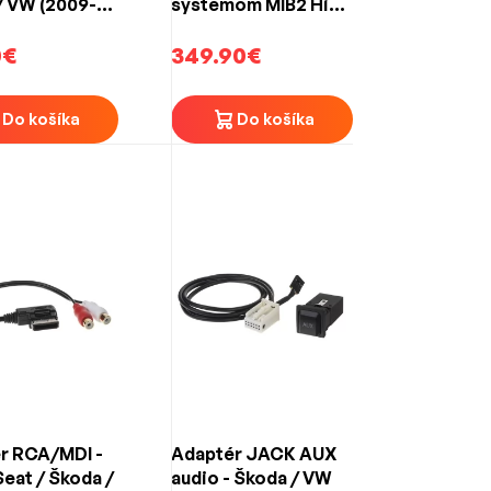
/ VW (2009->)
systémom MIB2 High
X
9,2" (2018->)
0€
349.90€
Do košíka
Do košíka
r RCA/MDI -
Adaptér JACK AUX
Seat / Škoda /
audio - Škoda / VW