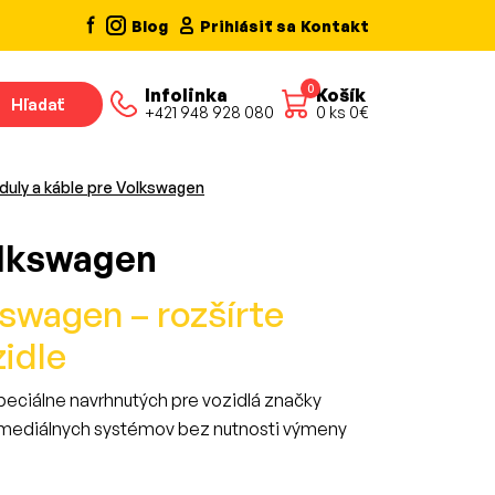
Blog
Prihlásiť sa
Kontakt
0
Infolinka
Košík
Hľadať
+421 948 928 080
0
ks
0
€
duly a káble pre Volkswagen
olkswagen
kswagen – rozšírte
idle
špeciálne navrhnutých pre vozidlá značky
timediálnych systémov bez nutnosti výmeny
 alebo pripojiť externé audio/video