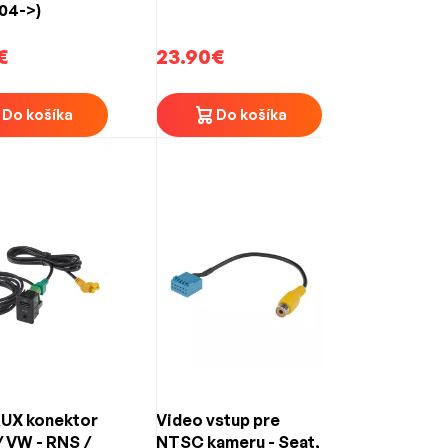
04->)
€
23.90€
Do košíka
Do košíka
AUX konektor
Video vstup pre
/ VW - RNS /
NTSC kameru - Seat,