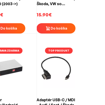
 (2003->)
Škoda, VW so
systémom MIB/MIB2
0€
15.90€
Do košíka
Do košíka
RAVA ZDARMA
TOP PRODUKT
r
Adaptér USB-C / MDI
y/Android
- Audi / Seat / Škoda