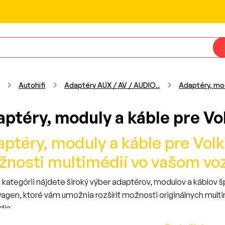
Autohifi
Adaptéry AUX / AV / AUDIO..
Adaptéry, mo
aptéry, moduly a káble pre V
ptéry, moduly a káble pre Vol
nosti multimédií vo vašom voz
o kategórii nájdete široký výber adaptérov, modulov a káblov 
agen, ktoré vám umožnia rozšíriť možnosti originálnych mul
dia.
chcete pripojiť cúvaciu kameru, prehrávať hudbu cez Bluetooth