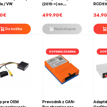
a / VW
(2015->) so
RCD510
systémom MIB3
90€
10/12/13"
499.90€
34.9
Do košíka
Nedostupné
DOPRAVA ZDARMA
DOP
p pre OEM
Prevodník z CAN-
Adapté
vnu parkovaciu
Bus zbernice pre
CarPla