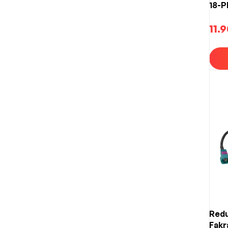
18-P
11.
Redu
Fakra