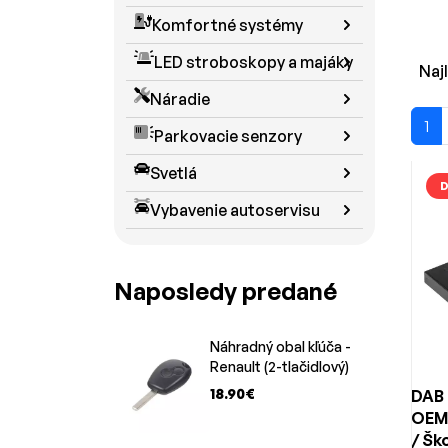
zariad
Komfortné systémy
Naše p
LED stroboskopy a majáky
moder
Naj
S jedn
Náradie
Volksw
1
Parkovacie senzory
Kľú
Svetlá
D
Vybavenie autoservisu
Bluet
autorá
Audio
Naposledy predané
USB al
Modul
vozidl
Náhradný obal kľúča -
Prepo
Renault (2-tlačidlový)
inštalá
18.90€
DAB 
OEM 
Pre
/ Šk