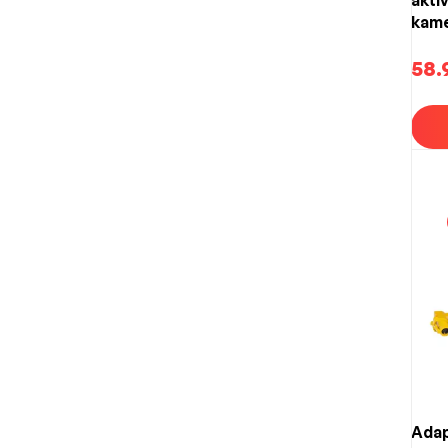
kame
Škod
do 
58.
MFD
Adap