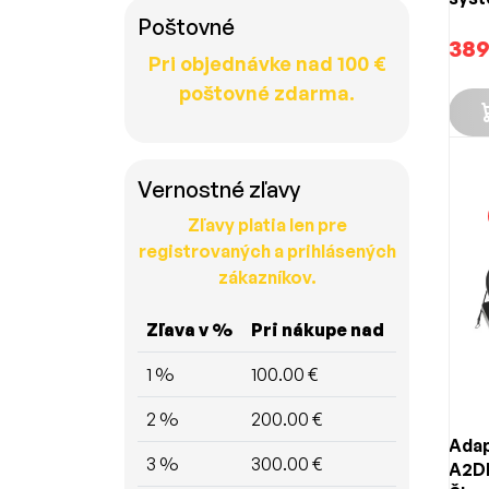
Entr
Poštovné
389
Pri objednávke nad 100 €
poštovné zdarma.
Vernostné zľavy
Zľavy platia len pre
registrovaných a prihlásených
zákazníkov.
Zľava v %
Pri nákupe nad
1 %
100.00 €
2 %
200.00 €
Adap
3 %
300.00 €
A2DP