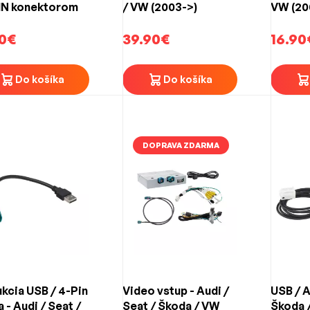
IN konektorom
/ VW (2003->)
VW (20
90€
39.90€
16.90
Do košíka
Do košíka
DOPRAVA ZDARMA
kcia USB / 4-Pin
Video vstup - Audi /
USB / 
 - Audi / Seat /
Seat / Škoda / VW
Škoda 