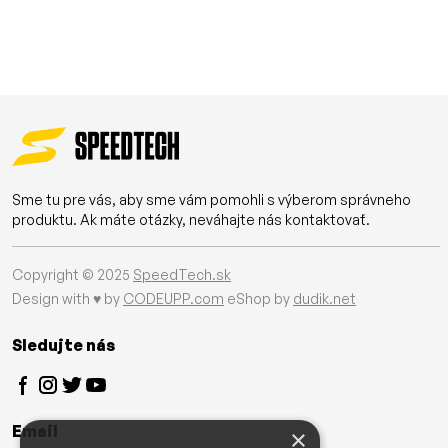
Sme tu pre vás, aby sme vám pomohli s výberom správneho
produktu. Ak máte otázky, neváhajte nás kontaktovať.
Copyright © 2025
SpeedTech.sk
Design with ♥ by
CODEUPP.com
eShop by
dudik.net
Sledujte nás
Email
×