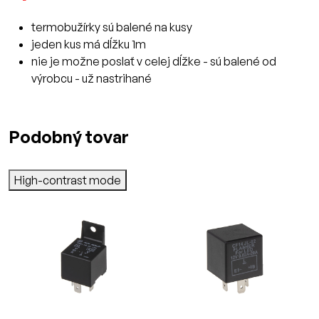
termobužírky sú balené na kusy
jeden kus má dĺžku 1m
nie je možne poslať v celej dĺžke - sú balené od
výrobcu - už nastrihané
Podobný tovar
High-contrast mode