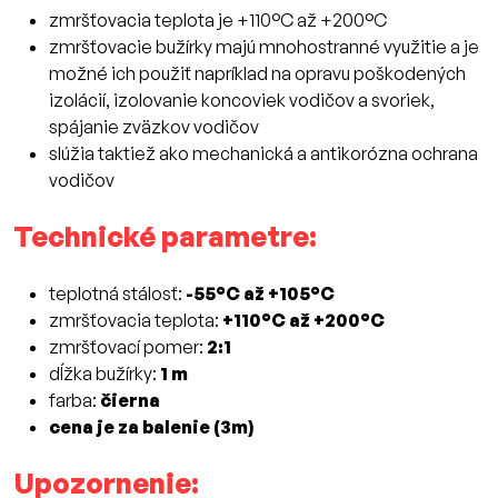
zmršťovacia teplota je +110°C až +200°C
zmršťovacie bužírky majú mnohostranné využitie a je
možné ich použiť napríklad na opravu poškodených
izolácií, izolovanie koncoviek vodičov a svoriek,
spájanie zväzkov vodičov
slúžia taktiež ako mechanická a antikorózna ochrana
vodičov
Technické parametre:
teplotná stálosť:
-55°C až +105°C
zmršťovacia teplota:
+110°C až +200°C
zmršťovací pomer:
2:1
dĺžka bužírky:
1 m
farba:
čierna
cena je za balenie (3m)
Upozornenie: