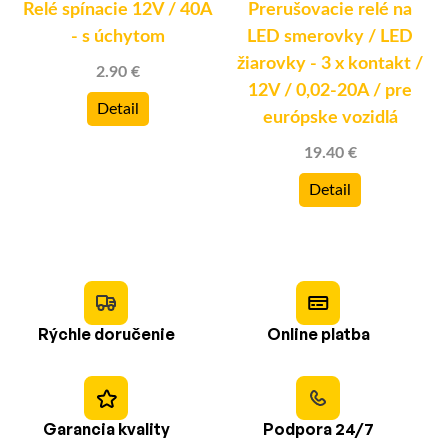
Relé spínacie 12V / 40A
Prerušovacie relé na
k
- s úchytom
LED smerovky / LED
žiarovky - 3 x kontakt /
2.90 €
)
12V / 0,02-20A / pre
Detail
európske vozidlá
19.40 €
Detail
Rýchle doručenie
Online platba
Garancia kvality
Podpora 24/7