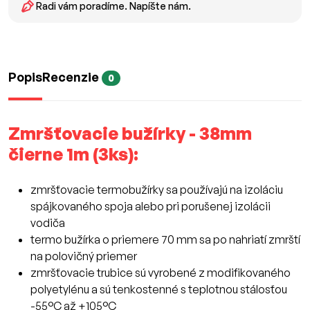
Radi vám poradíme. Napíšte nám.
Popis
Recenzie
0
Zmršťovacie bužírky - 38mm
čierne 1m (3ks):
zmršťovacie termobužírky sa používajú na izoláciu
spájkovaného spoja alebo pri porušenej izolácii
vodiča
termo bužírka o priemere 70 mm sa po nahriatí zmrští
na polovičný priemer
zmršťovacie trubice sú vyrobené z modifikovaného
polyetylénu a sú tenkostenné s teplotnou stálosťou
-55°C až +105°C