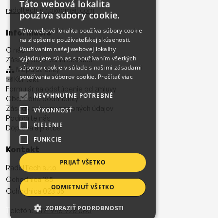
Táto webová lokalita
radoltech.s.r.o@gmail.com
používa súbory cookie.
Táto webová lokalita používa súbory cookie
Informácie
na zlepšenie používateľskej skúsenosti.
Používaním našej webovej lokality
O nás
vyjadrujete súhlas s používaním všetkých
Zásady používania cookies
súborov cookie v súlade s našimi zásadami
Mapa stránky
používania súborov cookie.
Prečítať viac
Kontakt
Formulár na odstúpenie od zmluvy
NEVYHNUTNE POTREBNÉ
Obchodné podmienky
Zásady ochrany osobných údajov
VÝKONNOSŤ
Podporte nás
CIELENIE
Doprava a platba
FUNKCIE
Kontakt
PRIJAŤ VŠETKO
RadolTech s.r.o
Ochodnica 185
ODMIETNUŤ VŠETKO
Ochodnica 023 35
ZOBRAZIŤ PODROBNOSTI
Telefón:
+421 948 928 080