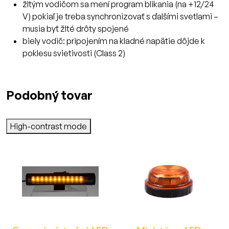
žltým vodičom sa mení program blikania (na +12/24
V) pokiaľ je treba synchronizovať s ďalšími svetlami –
musia byť žlté drôty spojené
biely vodič: pripojením na kladné napätie dôjde k
poklesu svietivosti (Class 2)
Podobný tovar
High-contrast mode