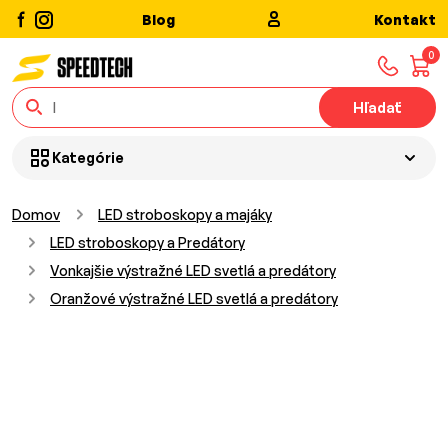
Blog
Kontakt
0
Hľadať
Kategórie
Domov
LED stroboskopy a majáky
LED stroboskopy a Predátory
Vonkajšie výstražné LED svetlá a predátory
Oranžové výstražné LED svetlá a predátory