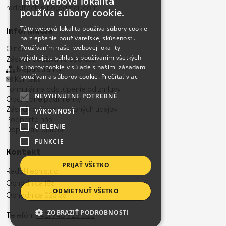
Táto webová lokalita
radoltech.s.r.o@gmail.com
používa súbory cookie.
Táto webová lokalita používa súbory cookie
Informácie
na zlepšenie používateľskej skúsenosti.
Používaním našej webovej lokality
O nás
vyjadrujete súhlas s používaním všetkých
Zásady používania cookies
súborov cookie v súlade s našimi zásadami
Mapa stránky
používania súborov cookie.
Prečítať viac
Kontakt
Formulár na odstúpenie od zmluvy
NEVYHNUTNE POTREBNÉ
Obchodné podmienky
Zásady ochrany osobných údajov
VÝKONNOSŤ
Podporte nás
CIELENIE
Doprava a platba
FUNKCIE
Kontakt
PRIJAŤ VŠETKO
RadolTech s.r.o
Ochodnica 185
ODMIETNUŤ VŠETKO
Ochodnica 023 35
ZOBRAZIŤ PODROBNOSTI
Telefón:
+421 948 928 080