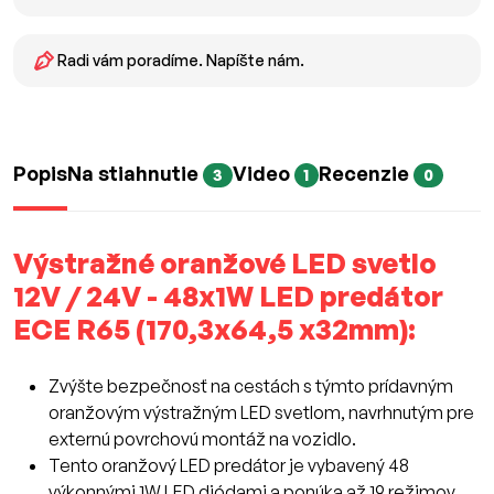
Radi vám poradíme. Napíšte nám.
Popis
Na stiahnutie
Video
Recenzie
3
1
0
Výstražné oranžové LED svetlo
12V / 24V - 48x1W LED predátor
ECE R65 (170,3x64,5 x32mm):
Zvýšte bezpečnosť na cestách s týmto prídavným
oranžovým výstražným LED svetlom, navrhnutým pre
externú povrchovú montáž na vozidlo.
Tento oranžový LED predátor je vybavený 48
výkonnými 1W LED diódami a ponúka až 19 režimov