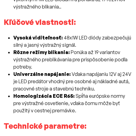
výstražného blikania..
Kľúčové vlastnosti:
Vysoká viditeľnosť:
48x1W LED diódy zabezpečujú
silný a jasný výstražný signál.
Rôzne režimy blikania:
Ponúka až 19 variantov
výstražného preblikávania pre prispôsobenie podľa
potreby.
Univerzálne napájanie:
Vďaka napájaniu 12V aj 24V
je LED predátor vhodný pre osobné aj nákladné autá,
pracovné stroje a stavebnú techniku.
Homologizácia ECE R65:
Spĺňa európske normy
pre výstražné osvetlenie, vďaka čomu môže byť
použitý v cestnej premávke.
Technické parametre: