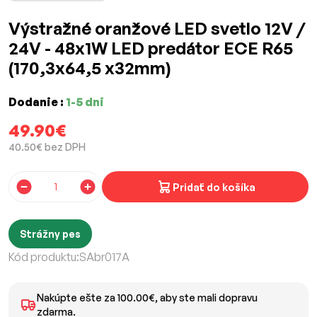
Výstražné oranžové LED svetlo 12V /
24V - 48x1W LED predátor ECE R65
(170,3x64,5 x32mm)
Dodanie :
1-5 dni
49.90€
40.50€ bez DPH
Pridať do košíka
Strážny pes
Kód produktu:
SAbr017A
Nakúpte ešte za 100.00€, aby ste mali dopravu
zdarma.