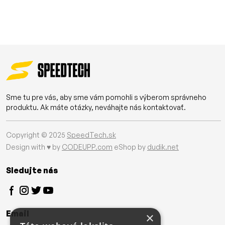
Sme tu pre vás, aby sme vám pomohli s výberom správneho
produktu. Ak máte otázky, neváhajte nás kontaktovať.
Copyright © 2025
SpeedTech.sk
Design with ♥ by
CODEUPP.com
eShop by
dudik.net
Sledujte nás
Email
×