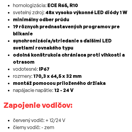
homologizácia:
ECE R65, R10
svetelný zdroj:
48x vysoko výkonné LED diódy 1 W
minimálny odber prúdu
19 rôznych prednastavených programov pre
blikanie
synchronizácia/striedanie s ďalšími LED
svetlami rovnakého typu
odolná konštrukcia chrániaca proti vlhkosti a
otrasom
vodotesné:
IP67
rozmery:
170,3 x 64,5 x 32 mm
montáž pomocou priloženého držiaka
napájacie napätie:
12 - 24 V
Zapojenie vodičov:
červený vodič: + 12/24 V
čierny vodič: - zem