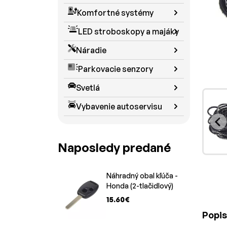
Komfortné systémy
LED stroboskopy a majáky
Náradie
Parkovacie senzory
Svetlá
Vybavenie autoservisu
Naposledy predané
Náhradný obal kľúča -
Honda (2-tlačidlový)
15.60€
Popis