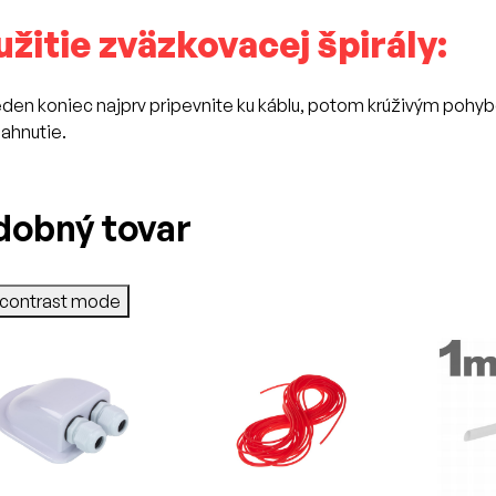
žitie zväzkovacej špirály:
den koniec najprv pripevnite ku káblu, potom krúživým pohy
iahnutie.
dobný tovar
-contrast mode