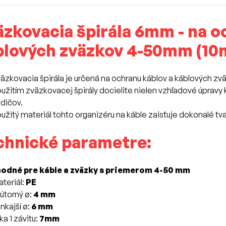
zkovacia špirála 6mm - na o
blových zväzkov 4-50mm (10
äzkovacia špirála je určená na ochranu káblov a káblových zv
užitím zväzkovacej špirály docielite nielen vzhľadové úpravy
dičov.
užitý materiál tohto organizéru na káble zaisťuje dokonalé 
chnické parametre:
hodné pre káble a zväzky s priemerom 4-50 mm
teriál:
PE
útorný ø:
4 mm
nkajší ø:
6 mm
rka 1 závitu:
7mm