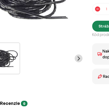
Stráž
Kód produ
Nak
dop
Rad
Recenzie
0