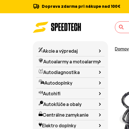
Doprava zdarma pri nákupe nad 100€
Domov
Akcie a výpredaj
Autoalarmy a motoalarmy
Autodiagnostika
Autodoplnky
Autohifi
Autokľúče a obaly
Centrálne zamykanie
Elektro doplnky