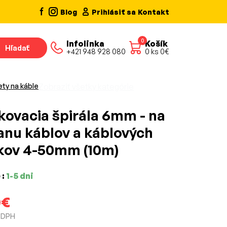
Blog
Prihlásiť sa
Kontakt
0
Infolinka
Košík
Hľadať
+421 948 928 080
0
ks
0
€
ety na káble
Zobraziť všetky kategórie
kovacia špirála 6mm - na
anu káblov a káblových
kov 4-50mm (10m)
 :
1-5 dni
0€
z DPH