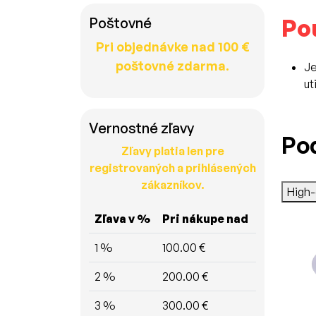
Pou
Poštovné
Pri objednávke nad 100 €
poštovné zdarma.
Je
ut
Vernostné zľavy
Po
Zľavy platia len pre
registrovaných a prihlásených
zákazníkov.
High
Zľava v %
Pri nákupe nad
1 %
100.00 €
2 %
200.00 €
3 %
300.00 €