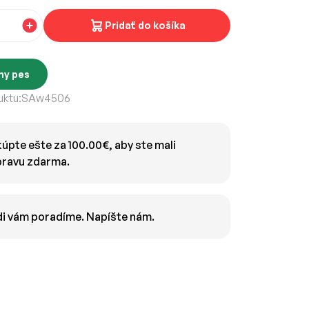
Pridať do košíka
ny pes
ktu:
SAw4506
úpte ešte za 100.00€, aby ste mali
ravu zdarma.
i vám poradíme. Napíšte nám.