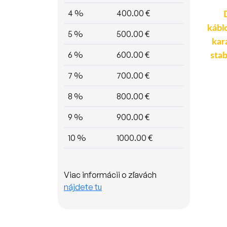
4 %
400.00 €
Zmršťovacie bužírky -
Sada káblov 0,25 mm² -
50mm biele 1m (3ks)
50 m (5 roliek x 10 m) v
kábl
5 %
500.00 €
silikónovej bužírke
kar
6 %
600.00 €
stab
7 %
700.00 €
13.10 €
8.90 €
19.90 €
8 %
800.00 €
Detail
Detail
9 %
900.00 €
10 %
1000.00 €
Viac informácii o zľavách
nájdete tu