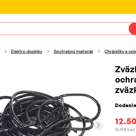
Elektro doplnky
Spotrebný materiál
Chráničky a opl
Zväz
ochr
zväz
Dodanie
12.5
10.10€ be