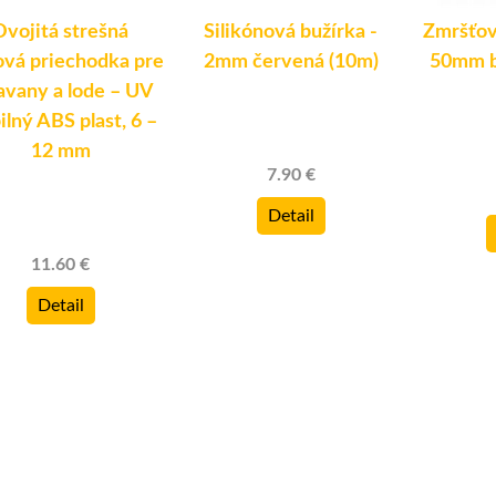
Dvojitá strešná
Silikónová bužírka -
Zmršťov
ová priechodka pre
2mm červená (10m)
50mm b
avany a lode – UV
ilný ABS plast, 6 –
12 mm
7.90 €
Detail
11.60 €
Detail