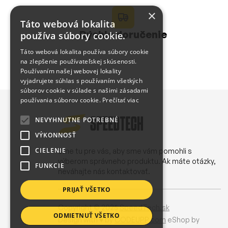
×
Táto webová lokalita
Rýchle doručenie
používa súbory cookie.
Táto webová lokalita používa súbory cookie
na zlepšenie používateľskej skúsenosti.
Používaním našej webovej lokality
vyjadrujete súhlas s používaním všetkých
súborov cookie v súlade s našimi zásadami
používania súborov cookie.
Prečítať viac
NEVYHNUTNE POTREBNÉ
VÝKONNOSŤ
CIELENIE
Sme tu pre vás, aby sme vám pomohli s
výberom správneho produktu. Ak máte otázky,
FUNKCIE
neváhajte nás kontaktovať.
PRIJAŤ VŠETKO
Copyright © 2025
SpeedTech.sk
ODMIETNUŤ VŠETKO
Design with ♥ by
CODEUPP.com
eShop by