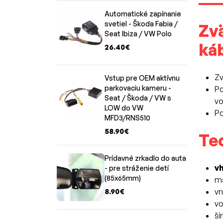
Automatické zapínanie
svetiel - Škoda Fabia /
Zvä
Seat Ibiza / VW Polo
ká
26.40€
Zv
Vstup pre OEM aktívnu
parkovaciu kameru -
Po
Seat / Škoda / VW s
vo
LOW do VW
Po
MFD3/RNS510
58.90€
Te
Prídavné zrkadlo do auta
v
- pre stráženie detí
(85x65mm)
ma
vn
8.90€
vo
ší