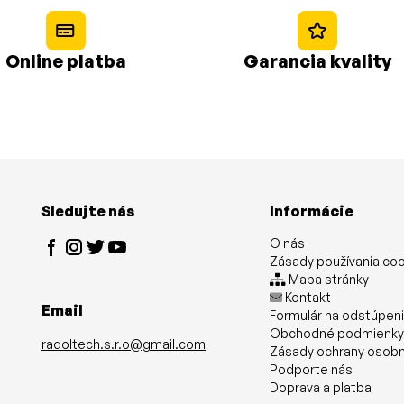
Online platba
Garancia kvality
Sledujte nás
Informácie
O nás
Zásady používania co
Mapa stránky
Kontakt
Email
Formulár na odstúpen
Obchodné podmienk
radoltech.s.r.o@gmail.com
Zásady ochrany osobn
Podporte nás
Doprava a platba