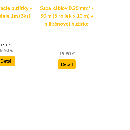
acie bužírky -
Sada káblov 0,25 mm² -
Dvojitá 
iele 1m (3ks)
50 m (5 roliek x 10 m) v
káblová prie
silikónovej bužírke
karavany a 
stabilný ABS
12 
13.10 €
8.90 €
19.90 €
Detail
Detail
11.6
Deta