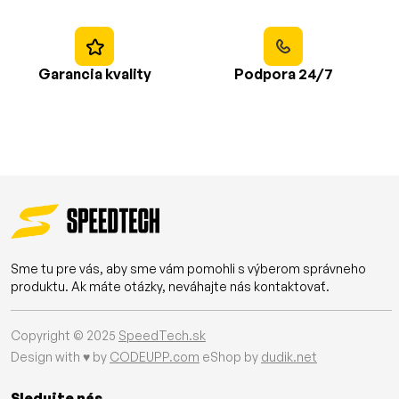
Garancia kvality
Podpora 24/7
Sme tu pre vás, aby sme vám pomohli s výberom správneho
produktu. Ak máte otázky, neváhajte nás kontaktovať.
Copyright © 2025
SpeedTech.sk
Design with ♥ by
CODEUPP.com
eShop by
dudik.net
Sledujte nás