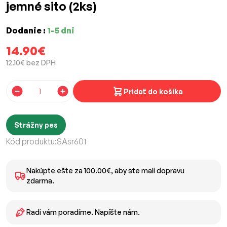
jemné sito (2ks)
Dodanie :
1-5 dni
14.90€
12.10€ bez DPH
Pridať do košíka
Strážny pes
Kód produktu:
SAsr601
Nakúpte ešte za 100.00€, aby ste mali dopravu
zdarma.
Radi vám poradíme. Napíšte nám.