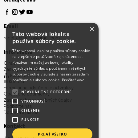
Email
×
Táto webová lokalita
radoltech.s.r.o@gmail.com
používa súbory cookie.
Táto webová lokalita používa súbory cookie
Informácie
na zlepšenie používateľskej skúsenosti.
Používaním našej webovej lokality
O nás
vyjadrujete súhlas s používaním všetkých
Zásady používania cookies
súborov cookie v súlade s našimi zásadami
Mapa stránky
používania súborov cookie.
Prečítať viac
Kontakt
Formulár na odstúpenie od zmluvy
NEVYHNUTNE POTREBNÉ
Obchodné podmienky
Zásady ochrany osobných údajov
VÝKONNOSŤ
Podporte nás
CIELENIE
Doprava a platba
FUNKCIE
Kontakt
PRIJAŤ VŠETKO
RadolTech s.r.o