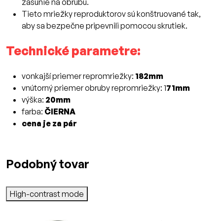
zasunie na obrubu.
Tieto mriežky reproduktorov sú konštruované tak,
aby sa bezpečne pripevnili pomocou skrutiek.
Technické parametre:
vonkajší priemer repromriežky:
182mm
vnútorný priemer obruby repromriežky: 1
71mm
výška:
20mm
farba:
ČIERNA
cena je za pár
Podobný tovar
High-contrast mode