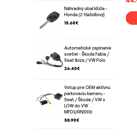
44.
Náhradný obal kľúča -
Honda (2-tlačidlový)
15.60€
Automatické zapínanie
svetiel - Škoda Fabia /
Seat Ibiza / VW Polo
26.40€
Vstup pre OEM aktívnu
parkovaciu kameru -
Seat / Škoda / VW s
LOW do VW
MFD3/RNS510
58.90€