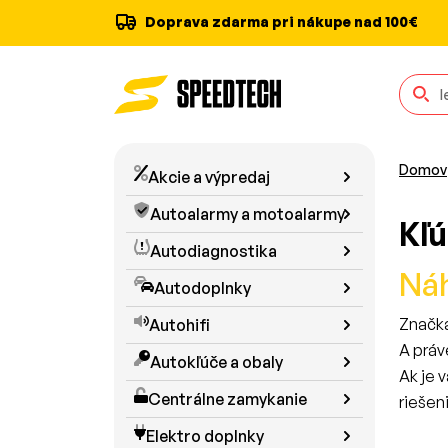
Doprava zdarma pri nákupe nad 100€
Domov
Akcie a výpredaj
Autoalarmy a motoalarmy
Kľú
Autodiagnostika
Náh
Autodoplnky
Značka
Autohifi
A práv
Autokľúče a obaly
Ak je 
Centrálne zamykanie
riešen
Ponúka
Elektro doplnky