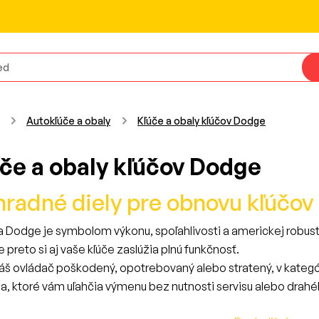
Autokľúče a obaly
Kľúče a obaly kľúčov Dodge
če a obaly kľúčov Dodge
radné diely pre obnovu kľúčov
 Dodge je symbolom výkonu, spoľahlivosti a americkej robust
e preto si aj vaše kľúče zaslúžia plnú funkčnosť.
váš ovládač poškodený, opotrebovaný alebo stratený, v kategó
ia, ktoré vám uľahčia výmenu bez nutnosti servisu alebo dra
me kompletný sortiment: od náhradných kľúčov, cez plastové o