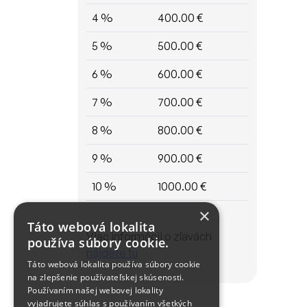
4 %
400.00 €
5 %
500.00 €
6 %
600.00 €
7 %
700.00 €
8 %
800.00 €
9 %
900.00 €
10 %
1000.00 €
×
Táto webová lokalita
Viac informácii o zľavách
používa súbory cookie.
nájdete tu
Táto webová lokalita používa súbory cookie
na zlepšenie používateľskej skúsenosti.
Používaním našej webovej lokality
vyjadrujete súhlas s používaním všetkých