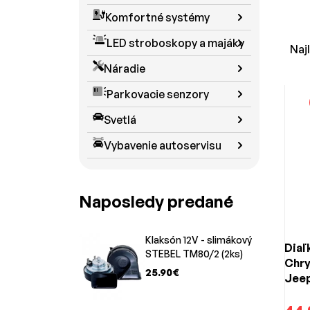
ovláda
Komfortné systémy
Vhodné
LED stroboskopy a majáky
V t
Naj
Náradie
Obaly 
Parkovacie senzory
Obaly 
Tlačid
Svetlá
Náhrad
Vybavenie autoservisu
Výh
Naposledy predané
Kompat
Presné
Úspora
Klaksón 12V - slimákový
Diaľ
STEBEL TM80/2 (2ks)
Chry
25.90€
Jeep
433