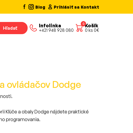
Blog
Prihlásiť sa
Kontakt
0
Infolinka
Košík
Hľadať
+421 948 928 080
0
ks
0
€
 a ovládačov Dodge
nosti.
rii Kľúče a obaly Dodge nájdete praktické
hého programovania.
baly až po tlačidlá a puzdrá pre diaľkové