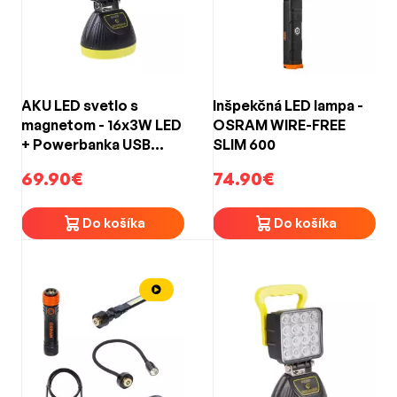
AKU LED svetlo s
Inšpekčná LED lampa -
magnetom - 16x3W LED
OSRAM WIRE-FREE
+ Powerbanka USB
SLIM 600
(230V / 12V nabíjačka)
69.90€
74.90€
Do košíka
Do košíka