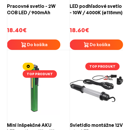
Pracovné svetlo - 2W
LED podhľadové svetlo
COB LED / 900mAh
- 10W / 4000K (ø115mm)
18.40€
18.60€
Do košíka
Do košíka
TOP PRODUKT
TOP PRODUKT
Mini inšpekčné AKU
Svietidlo montážne 12V