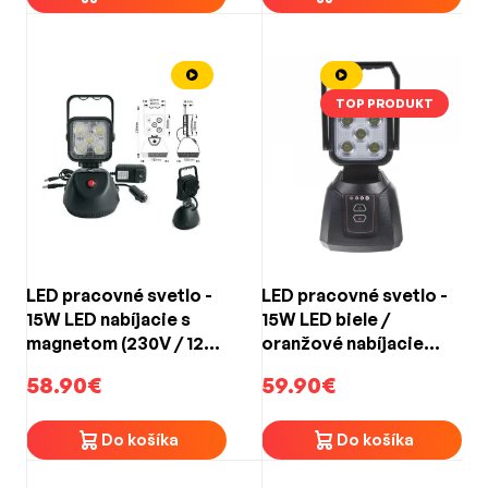
TOP PRODUKT
LED pracovné svetlo -
LED pracovné svetlo -
15W LED nabíjacie s
15W LED biele /
magnetom (230V / 12V
oranžové nabíjacie
nabíjačka)
(230V / 12V nabíjačka)
58.90€
59.90€
Do košíka
Do košíka