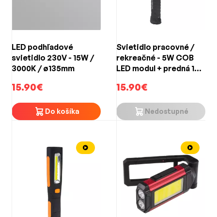
LED podhľadové
Svietidlo pracovné /
svietidlo 230V - 15W /
rekreačné - 5W COB
3000K / ø135mm
LED modul + predná 1W
LED / nabíjateľné Li-pol
15.90€
15.90€
3,7 V 1800mAh
Do košíka
Nedostupné