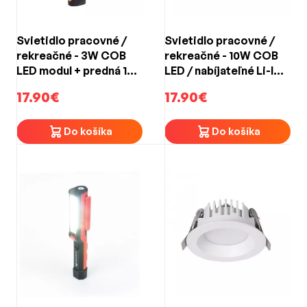
Svietidlo pracovné /
Svietidlo pracovné /
rekreačné - 3W COB
rekreačné - 10W COB
LED modul + predná 1W
LED / nabíjateľné Li-Ion
LED / nabíjateľné Li-Ion
3,7 V 1800 mAh
17.90€
17.90€
3,7 V 2000 mAh
Do košíka
Do košíka