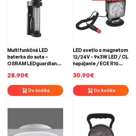
Multifunkčná LED
LED svetlo s magnetom
baterka do auta –
12/24V - 9x3W LED / CL
OSRAM LEDguardian
napájanie / ECE R10
Saver Light Plus
(110x110x35mm)
28.90€
30.90€
Do košíka
Do košíka