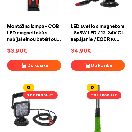
Montážna lampa - COB
LED svetlo s magnetom
LED magnetická s
- 8x3W LED / 12-24V CL
nabíjateľnou batériou
napájanie / ECE R10
Heyner COB-LED Lamp
(ø115mm)
33.90€
34.90€
PRO
Do košíka
Do košíka
TOP PRODUKT
TOP PRODUKT