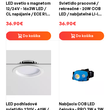
LED svetlo s magnetom
Svietidlo pracovné /
12/24V - 16x3W LED /
rekreačné - 20W COB
CL napájanie / ECE R10
LED / nabíjateľné Li-Ion
(115x190x47mm)
3,7 V 5000 mAh
36.90€
36.90€
Do košíka
Do košíka
LED podhľadové
Nabíjacia COB LED
svietidlo 230V - 40W /
čelovka - PRO 3W + 3W