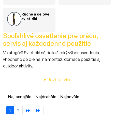
Ručné a čelové
svietidlá
Spoľahlivé osvetlenie pre prácu,
servis aj každodenné použitie
V kategórii Svietidlá nájdete široký výber osvetlenia
vhodného do dielne, na montáž, domáce použitie aj
outdoor aktivity.
Ponúkame montážne svetlá, podhľadové svietidlá, ručné
LED svietidlá aj praktické čelovky – všetko pre bezpečnú a
▼ Rozbaliť viac
efektívnu prácu v každom prostredí.
Naše svietidlá sa vyznačujú vysokým svetelným výkonom,
Najlacnejšie
Najdrahšie
Najnovšie
kompaktnými rozmermi a jednoduchým ovládaním.
Sú vhodné pre servisné práce, montáže, večerné aktivity
1
2
aj ako súčasť výbavy do auta či dielne.