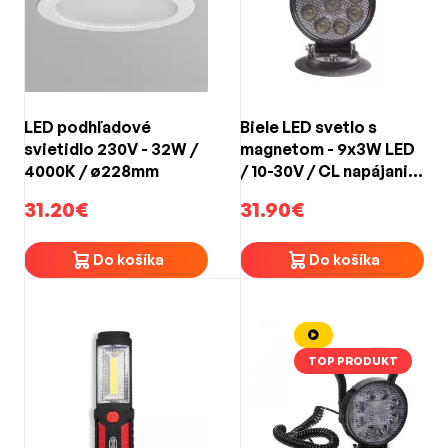
LED podhľadové
Biele LED svetlo s
svietidlo 230V - 32W /
magnetom - 9x3W LED
4000K / ø228mm
/ 10-30V / CL napájanie
/ ECE R10 (ø114mm)
31.20€
31.90€
Do košíka
Do košíka
TOP PRODUKT