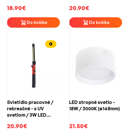
modul
18.90€
20.90€
Do košíka
Do košíka
Svietidlo pracovné /
LED stropné svetlo -
rekreačné - s UV
18W / 3000K (ø148mm)
svetlom / 3W LED
modul + predná 1W LED
20.90€
21.50€
/ nabíjateľné Li-ion 3,7