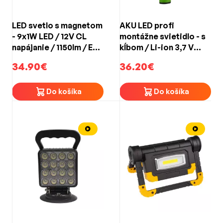
LED svetlo s magnetom
AKU LED profi
- 9x1W LED / 12V CL
montážne svietidlo - s
napájanie / 1150lm / ECE
kĺbom / Li-ion 3,7 V
R10 (170x105x80mm)
2600 mAh
34.90€
36.20€
Do košíka
Do košíka