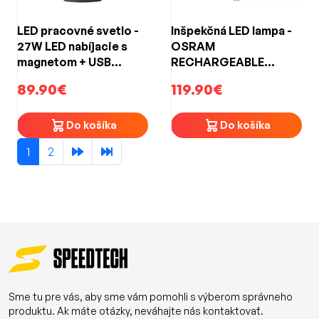
LED pracovné svetlo -
Inšpekčná LED lampa -
27W LED nabíjacie s
OSRAM
magnetom + USB
RECHARGEABLE
Powerbanka (230V /
UNDERBONNET LIGHT
89.90€
119.90€
12V nabíjačka)
Do košíka
Do košíka
1
2
Sme tu pre vás, aby sme vám pomohli s výberom správneho
produktu. Ak máte otázky, neváhajte nás kontaktovať.