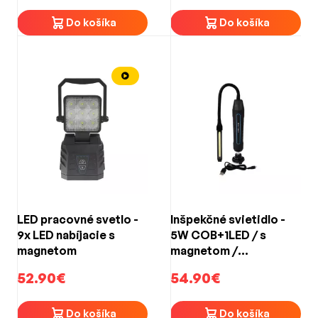
Do košíka
Do košíka
LED pracovné svetlo -
Inšpekčné svietidlo -
9x LED nabíjacie s
5W COB+1LED / s
magnetom
magnetom /
nabíjateľné
52.90€
54.90€
Do košíka
Do košíka