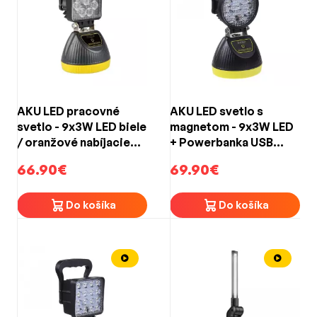
AKU LED pracovné
AKU LED svetlo s
svetlo - 9x3W LED biele
magnetom - 9x3W LED
/ oranžové nabíjacie
+ Powerbanka USB
(230V / 12V nabíjačka)
(230V / 12V nabíjačka)
66.90€
69.90€
Do košíka
Do košíka