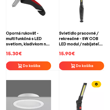
Oporná rukoväť -
Svietidlo pracovné /
multifunkčná s LED
rekreačné - 5W COB
svetlom, kladivkom na
LED modul / nabíjateľné
sklo a rezačom pásu
Li-pol 3,7 V 1500 mAh
15.30€
15.90€
Do košíka
Do košíka