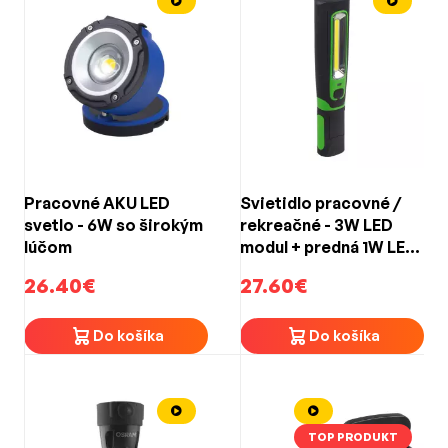
Pracovné AKU LED
Svietidlo pracovné /
svetlo - 6W so širokým
rekreačné - 3W LED
lúčom
modul + predná 1W LED
/ nabíjateľné Li-pol 3,7
26.40€
27.60€
V 2200mAh
Do košíka
Do košíka
TOP PRODUKT