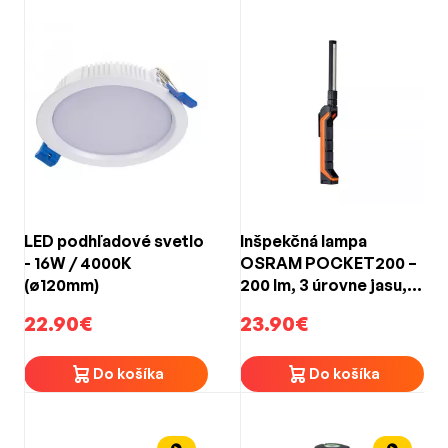
LED podhľadové svetlo
Inšpekčná lampa
- 16W / 4000K
OSRAM POCKET200 –
(ø120mm)
200 lm, 3 úrovne jasu,
flex 180°, rotácia 360°,
22.90€
23.90€
magnetické uchytenie
Do košíka
Do košíka