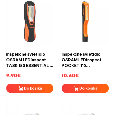
Inspekčné svietidlo
Inspekčné svietidlo
OSRAM LEDinspect
OSRAM LEDinspect
TASK 180 ESSENTIAL –
POCKET 110
COB LED, 180 lm, IP20
ESSENTIAL – COB LED,
9.90€
10.60€
110 lm, IP20
Do košíka
Do košíka