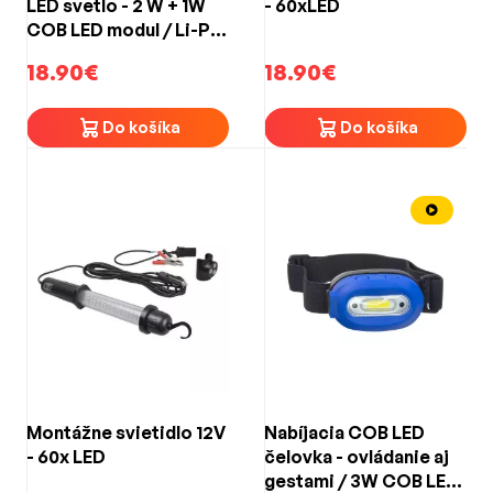
LED svetlo - 2 W + 1W
- 60xLED
COB LED modul / Li-Pol
3,7 V 800 mAh
18.90€
18.90€
Do košíka
Do košíka
Montážne svietidlo 12V
Nabíjacia COB LED
- 60x LED
čelovka - ovládanie aj
gestami / 3W COB LED