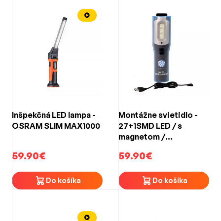
Inšpekčná LED lampa -
Montážne svietidlo -
OSRAM SLIM MAX1000
27+1SMD LED / s
magnetom /
nabíjateľné
59.90€
59.90€
Do košíka
Do košíka