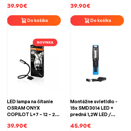
lm, IP54, IK08, USB-C
nabíjateľné
39.90€
39.90€
Do košíka
Do košíka
NOVINKA
LED lampa na čítanie
Montážne svietidlo -
OSRAM ONYX
15x SMD3014 LED +
COPILOT L+7 – 12 – 24
predná 1,2W LED /
V, flexibilné rameno
nabíjateľné
39.90€
45.90€