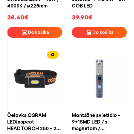
4000K / ø225mm
COB LED
38.60€
39.90€
Do košíka
Do košíka
Čelovka OSRAM
Montážne svietidlo -
LEDinspect
9+1SMD LED / s
HEADTORCH 250 – 250
magnetom /