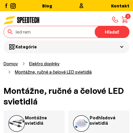
Blog
Kontakt
0
Hľadať
Kategórie
Domov
Elektro doplnky
Montážne, ručné a čelové LED svietidlá
Montážne, ručné a čelové LED
svietidlá
Montážne
Podhľadové
svietidlá
svietidlá