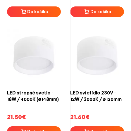
V 800 mAh
Do košíka
Do košíka
LED stropné svetlo -
LED svietidlo 230V -
18W / 4000K (ø148mm)
12W / 3000K / ø120mm
21.50€
21.60€