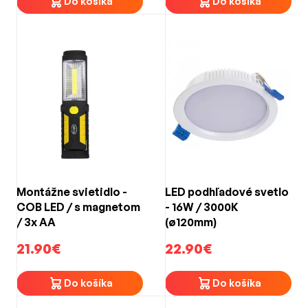
Do košíka
Do košíka
Montážne svietidlo -
LED podhľadové svetlo
COB LED / s magnetom
- 16W / 3000K
/ 3x AA
(ø120mm)
21.90€
22.90€
Do košíka
Do košíka