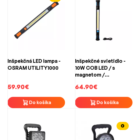
Inšpekčná LED lampa -
Inšpekčné svietidlo -
OSRAM UTILITY1000
10W COB LED / s
magnetom /
nabíjateľné
59.90€
64.90€
Do košíka
Do košíka